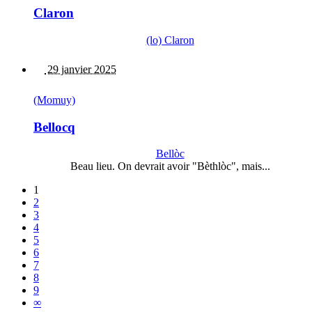
Claron
(lo) Claron
29 janvier 2025
(Momuy)
Bellocq
Bellòc
Beau lieu. On devrait avoir "Bèthlòc", mais...
1
2
3
4
5
6
7
8
9
∞