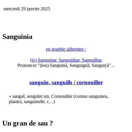
mercredi 29 janvier 2025
Sanguinia
en graphie alibertine :
(lo) Sanguinar, Sanguinhar, Sanguilhar
Prononcer "(lou) Sanguinà, Sanguignà, Sanguiyà"...
sanguin, sanguilh
/ cornouiller
« sanguî, senguìni sm. Cornouiller (cornus sanguinea,
plante), sanguinelle. (…)
Un gran de sau ?