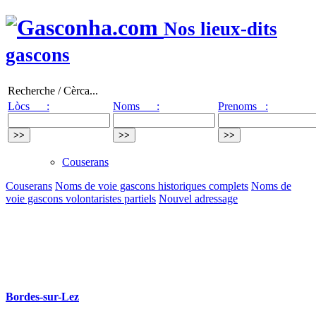
Nos lieux-dits
gascons
Recherche / Cèrca...
Lòcs :
Noms :
Prenoms :
Couserans
Couserans
Noms de voie gascons historiques complets
Noms de
voie gascons volontaristes partiels
Nouvel adressage
Bordes-sur-Lez