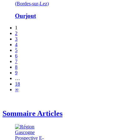
(Bordes-sur-Lez)
Ourjout
1
2
3
4
5
6
7
8
9
…
18
∞
Sommaire Articles