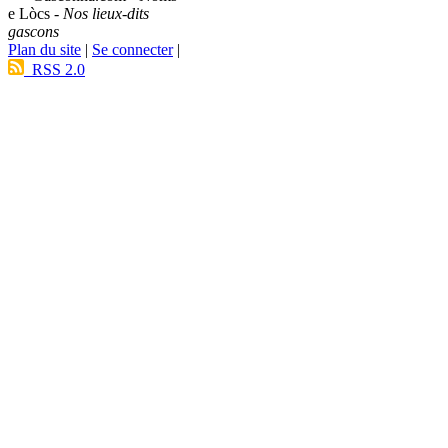
e Lòcs -
Nos lieux-dits
gascons
Plan du site
|
Se connecter
|
RSS 2.0