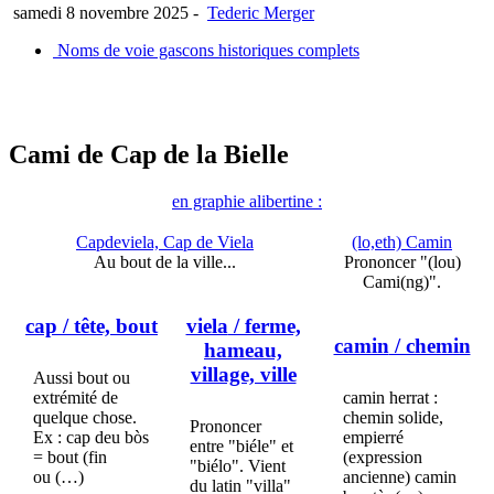
samedi 8 novembre 2025
-
Tederic Merger
Noms de voie gascons historiques complets
Cami de Cap de la Bielle
en graphie alibertine :
Capdeviela, Cap de Viela
(lo,eth) Camin
Au bout de la ville...
Prononcer "(lou)
Cami(ng)".
cap
/ tête, bout
viela
/ ferme,
camin
/ chemin
hameau,
village, ville
Aussi bout ou
extrémité de
camin herrat :
quelque chose.
chemin solide,
Prononcer
Ex : cap deu bòs
empierré
entre "biéle" et
= bout (fin
(expression
"biélo". Vient
ou (…)
ancienne) camin
du latin "villa"