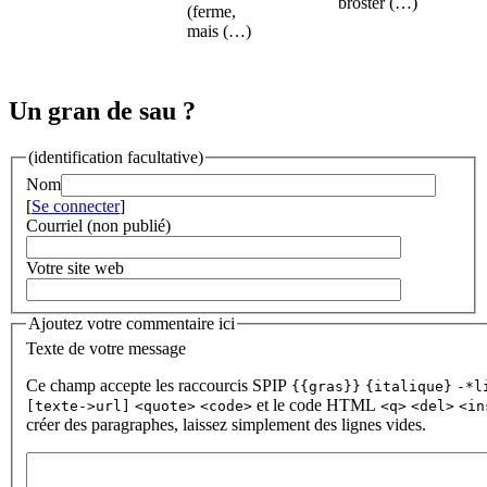
brostèr (…)
(ferme,
mais (…)
Un gran de sau ?
(identification facultative)
Nom
[
Se connecter
]
Courriel (non publié)
Votre site web
Ajoutez votre commentaire ici
Texte de votre message
Ce champ accepte les raccourcis SPIP
{{gras}}
{italique}
-*l
et le code HTML
[texte->url]
<quote>
<code>
<q>
<del>
<in
créer des paragraphes, laissez simplement des lignes vides.