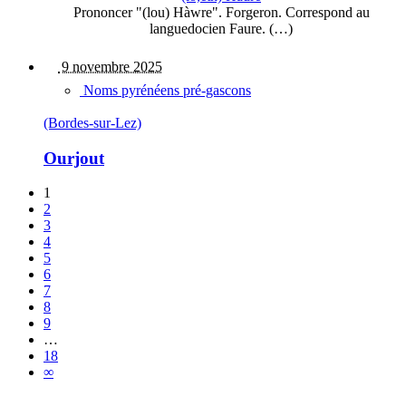
Prononcer "(lou) Hàwre". Forgeron. Correspond au
languedocien Faure. (…)
9 novembre 2025
Noms pyrénéens pré-gascons
(Bordes-sur-Lez)
Ourjout
1
2
3
4
5
6
7
8
9
…
18
∞