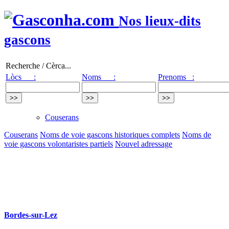
Nos lieux-dits
gascons
Recherche / Cèrca...
Lòcs :
Noms :
Prenoms :
Couserans
Couserans
Noms de voie gascons historiques complets
Noms de
voie gascons volontaristes partiels
Nouvel adressage
Bordes-sur-Lez