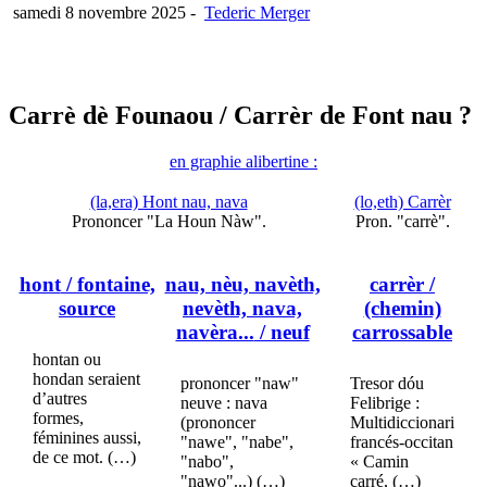
samedi 8 novembre 2025
-
Tederic Merger
Carrè dè Founaou
/ Carrèr de Font nau ?
en graphie alibertine :
(la,era) Hont nau, nava
(lo,eth) Carrèr
Prononcer "La Houn Nàw".
Pron. "carrè".
hont
/ fontaine,
nau, nèu, navèth,
carrèr
/
source
nevèth, nava,
(chemin)
navèra...
/ neuf
carrossable
hontan ou
hondan seraient
prononcer "naw"
Tresor dóu
d’autres
neuve : nava
Felibrige :
formes,
(prononcer
Multidiccionari
féminines aussi,
"nawe", "nabe",
francés-occitan
de ce mot. (…)
"nabo",
« Camin
"nawo"...) (…)
carré, (…)