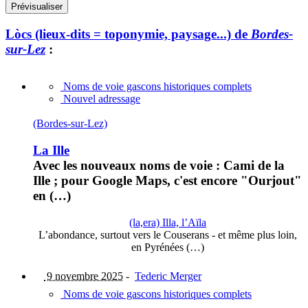
Lòcs (lieux-dits = toponymie, paysage...) de
Bordes-
sur-Lez
:
Noms de voie gascons historiques complets
Nouvel adressage
(Bordes-sur-Lez)
La Ille
Avec les nouveaux noms de voie : Cami de la
Ille ; pour Google Maps, c'est encore "Ourjout"
en (…)
(la,era) Illa, l’Aïla
L’abondance, surtout vers le Couserans - et même plus loin,
en Pyrénées (…)
9 novembre 2025
-
Tederic Merger
Noms de voie gascons historiques complets