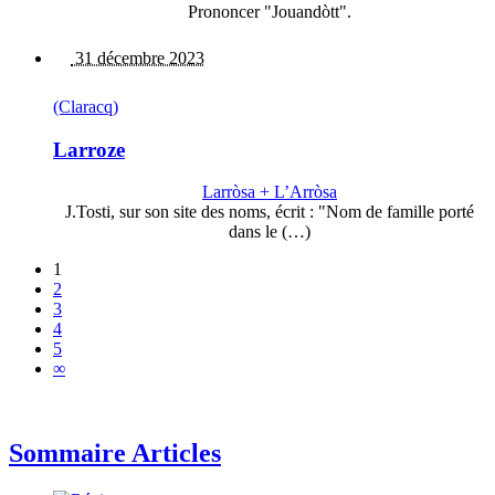
Prononcer "Jouandòtt".
31 décembre 2023
(Claracq)
Larroze
Larròsa + L’Arròsa
J.Tosti, sur son site des noms, écrit : "Nom de famille porté
dans le (…)
1
2
3
4
5
∞
Sommaire Articles