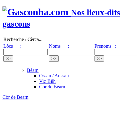
Nos lieux-dits
gascons
Recherche / Cèrca...
Lòcs :
Noms :
Prenoms :
Béarn
Ossau / Aussau
Vic-Bilh
Còr de Bearn
Còr de Bearn