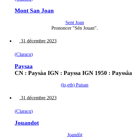
Mont San Joan
Sent Joan
Prononcer "Sén Jouan".
31 décembre 2023
(Claracq)
Paysaa
CN : Paysàa IGN : Payssa IGN 1950 : Payssâa
(lo,eth) Paisan
31 décembre 2023
(Claracq)
Jouandot
Joandòt