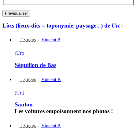
Lòcs (lieux-dits = toponymie, paysage...) de
Urt
:
13 mars
-
Vincent P.
(Urt)
Séquillon de Bas
13 mars
-
Vincent P.
(Urt)
Santon
Les voitures empoisonnent nos photos !
13 mars
-
Vincent P.