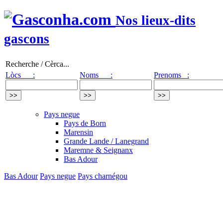
Nos lieux-dits
gascons
Recherche / Cèrca...
Lòcs :
Noms :
Prenoms :
Pays negue
Pays de Born
Marensin
Grande Lande / Lanegrand
Maremne & Seignanx
Bas Adour
Bas Adour
Pays negue
Pays charnégou