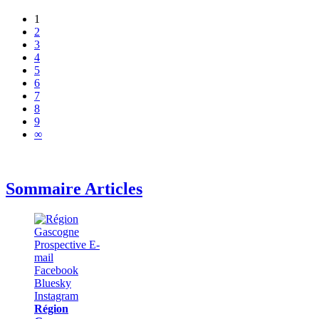
1
2
3
4
5
6
7
8
9
∞
Sommaire Articles
Région