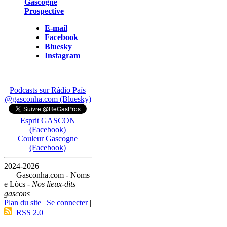
Gascogne
Prospective
E-mail
Facebook
Bluesky
Instagram
Podcasts sur Ràdio País
@gasconha.com (Bluesky)
Esprit GASCON
(Facebook)
Couleur Gascogne
(Facebook)
2024-2026
— Gasconha.com - Noms
e Lòcs -
Nos lieux-dits
gascons
Plan du site
|
Se connecter
|
RSS 2.0