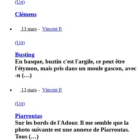
(Urt)
Clémens
13 mars
-
Vincent P.
(Urt)
Busting
En basque, buztin c'est l'argile, ce peut être
l'étymon, mais pris dans un moule gascon, avec
-n (…)
13 mars
-
Vincent P.
(Urt)
Piarroutas
Sur les bords de l'Adour. Il me semble que la
photo suivante est une annexe de Piarroutas.
Tous (…)