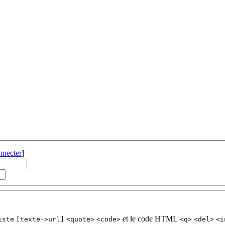
nnecter
]
et le code HTML
iste
[texte->url]
<quote>
<code>
<q>
<del>
<i