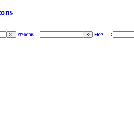
cons
Prenoms :
Mots :