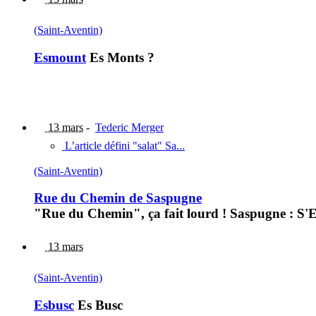
(Saint-Aventin)
Esmount
Es Monts ?
13 mars
-
Tederic Merger
L’article défini "salat" Sa...
(Saint-Aventin)
Rue du Chemin de Saspugne
"Rue du Chemin", ça fait lourd ! Saspugne : S'E
13 mars
(Saint-Aventin)
Esbusc
Es Busc