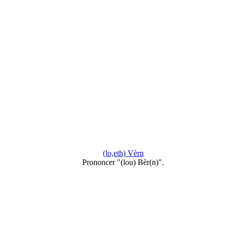
(lo,eth) Vèrn
Prononcer "(lou) Bèr(n)".