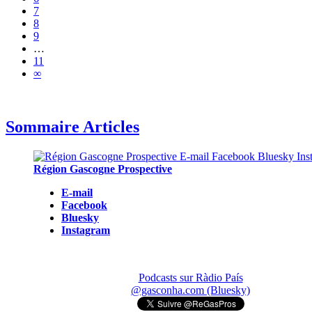
7
8
9
…
11
∞
Sommaire Articles
Région Gascogne Prospective
E-mail
Facebook
Bluesky
Instagram
Podcasts sur Ràdio País
@gasconha.com (Bluesky)