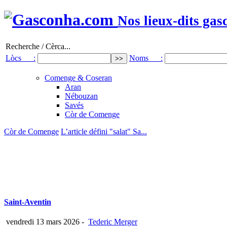
Nos lieux-dits gas
Recherche / Cèrca...
Lòcs :
Noms :
Comenge & Coseran
Aran
Nébouzan
Savés
Còr de Comenge
Còr de Comenge
L’article défini "salat" Sa...
Saint-Aventin
vendredi 13 mars 2026
-
Tederic Merger