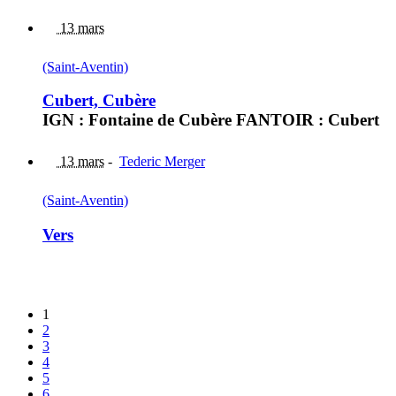
13 mars
(Saint-Aventin)
Cubert, Cubère
IGN : Fontaine de Cubère FANTOIR : Cubert
13 mars
-
Tederic Merger
(Saint-Aventin)
Vers
1
2
3
4
5
6