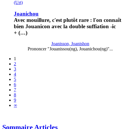
(Urt)
Joanichou
Avec mouillure, c'est plutôt rare : l'on connaît
bien Jouanicon avec la double suffiation -ic
+ (…)
Joanisson, Joanishon
Prononcer "Jouanissou(ng), Jouanichou(ng)"...
1
2
3
4
5
6
7
8
9
∞
Sommaire Articles