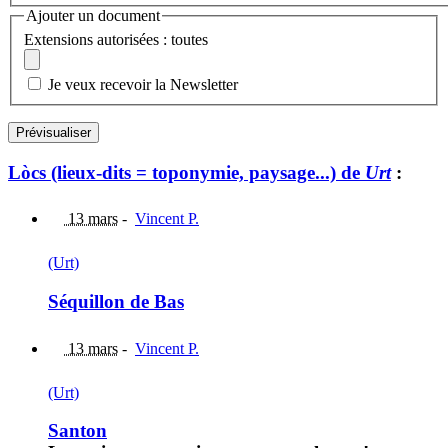
Ajouter un document
Extensions autorisées : toutes
Je veux recevoir la Newsletter
Lòcs (lieux-dits = toponymie, paysage...) de
Urt
:
13 mars
-
Vincent P.
(Urt)
Séquillon de Bas
13 mars
-
Vincent P.
(Urt)
Santon