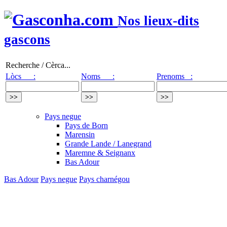
Nos lieux-dits
gascons
Recherche / Cèrca...
Lòcs :
Noms :
Prenoms :
Pays negue
Pays de Born
Marensin
Grande Lande / Lanegrand
Maremne & Seignanx
Bas Adour
Bas Adour
Pays negue
Pays charnégou