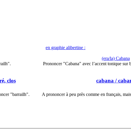
en graphie alibertine :
(era/la) Cabana
ailh".
Prononcer "Cabana" avec l’accent tonique sur 
ré, clos
cabana
/ caba
ncer "barrailh".
A prononcer à peu près comme en français, mais