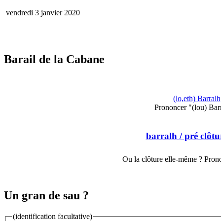
vendredi 3 janvier 2020
Barail de la Cabane
(lo,eth) Barralh
Prononcer "(lou) Barr
barralh
/ pré clôtu
Ou la clôture elle-même ? Prono
Un gran de sau ?
(identification facultative)