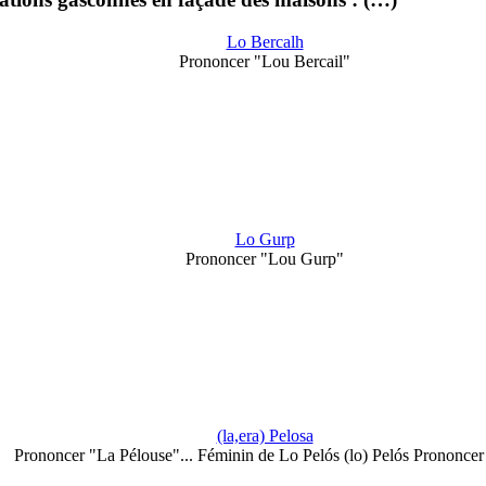
Lo Bercalh
Prononcer "Lou Bercail"
Lo Gurp
Prononcer "Lou Gurp"
(la,era) Pelosa
Prononcer "La Pélouse"... Féminin de Lo Pelós (lo) Pelós Prononce