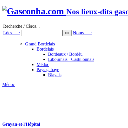
Nos lieux-dits gas
Recherche / Cèrca...
Lòcs :
Noms :
Grand Bordelais
Bordelais
Bordeaux / Bordèu
Libournais - Castillonnais
Médoc
Pays gabaye
Blayais
Médoc
Grayan-et-l'Hôpital