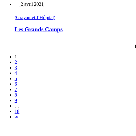
2 avril 2021
(Grayan-et-l’Hôpital)
Les Grands Camps
1
2
3
4
5
6
7
8
9
…
18
∞