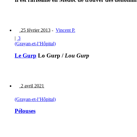
25 février 2013
-
Vincent P.
|
3
(Grayan-et-l’Hôpital)
Le Gurp
Lo Gurp
/
Lou Gurp
2 avril 2021
(Grayan-et-l’Hôpital)
Pélouses