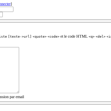
nnecter
]
et le code HTML
iste
[texte->url]
<quote>
<code>
<q>
<del>
<i
ssion par email