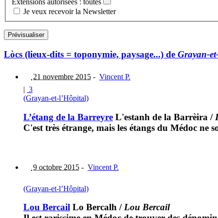
Extensions autorisées : toutes
Je veux recevoir la Newsletter
Lòcs (lieux-dits = toponymie, paysage...) de
Grayan-et-
21 novembre 2015
-
Vincent P.
|
3
(Grayan-et-l’Hôpital)
L’étang de la Barreyre
L'estanh de la Barrèira
/
C'est très étrange, mais les étangs du Médoc ne s
9 octobre 2015
-
Vincent P.
(Grayan-et-l’Hôpital)
Lou Bercail
Lo Bercalh
/
Lou Bercail
Il est rarissime en Médoc de trouver des dénomin