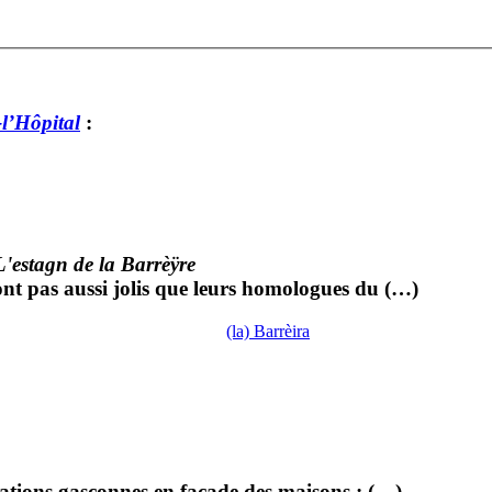
l’Hôpital
:
L'estagn de la Barrèÿre
ont pas aussi jolis que leurs homologues du (…)
(la) Barrèira
ations gasconnes en façade des maisons : (…)