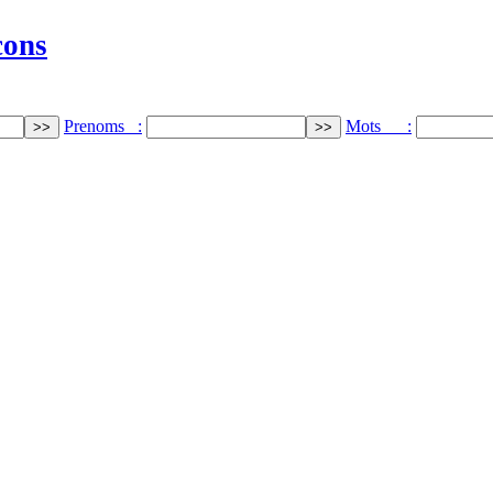
cons
Prenoms :
Mots :