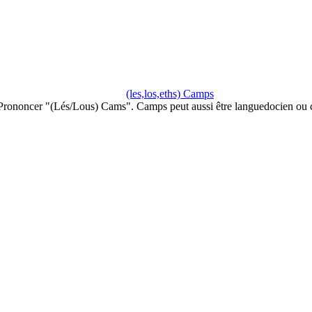
(les,los,eths) Camps
Prononcer "(Lés/Lous) Cams". Camps peut aussi être languedocien ou c