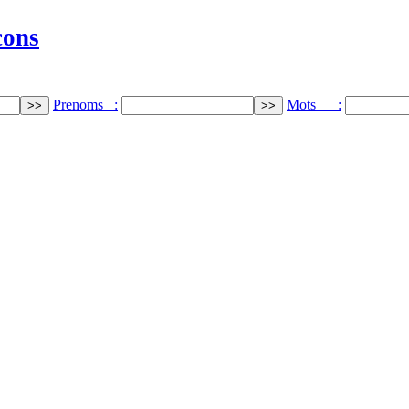
cons
Prenoms :
Mots :