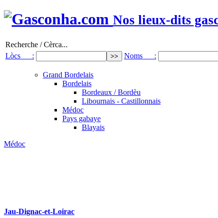
Nos lieux-dits gas
Recherche / Cèrca...
Lòcs :
Noms :
Grand Bordelais
Bordelais
Bordeaux / Bordèu
Libournais - Castillonnais
Médoc
Pays gabaye
Blayais
Médoc
Jau-Dignac-et-Loirac