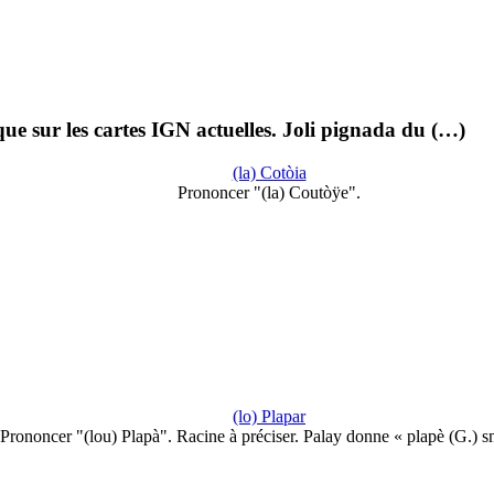
e sur les cartes IGN actuelles. Joli pignada du (…)
(la) Cotòia
Prononcer "(la) Coutòÿe".
(lo) Plapar
Prononcer "(lou) Plapà". Racine à préciser. Palay donne « plapè (G.) 