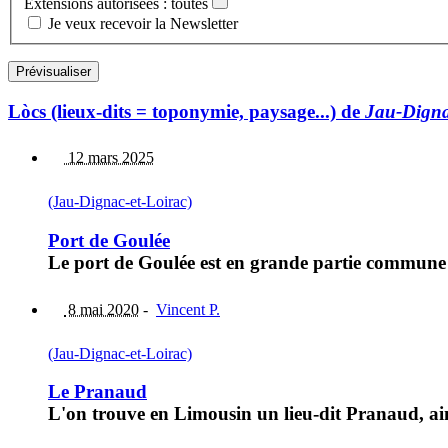
Extensions autorisées : toutes
Je veux recevoir la Newsletter
Lòcs (lieux-dits = toponymie, paysage...) de
Jau-Digna
12 mars 2025
(Jau-Dignac-et-Loirac)
Port de Goulée
Le port de Goulée est en grande partie commune 
8 mai 2020
-
Vincent P.
(Jau-Dignac-et-Loirac)
Le Pranaud
L'on trouve en Limousin un lieu-dit Pranaud, 