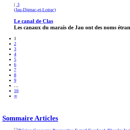
|
3
(Jau-Dignac-et-Loirac)
Le canal de Clas
Les canaux du marais de Jau ont des noms étrange
1
2
3
4
5
6
7
8
9
…
16
∞
Sommaire Articles