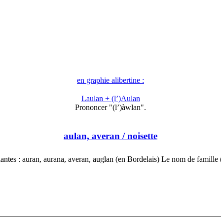
en graphie alibertine :
Laulan + (l’)Aulan
Prononcer "(l’)àwlan".
aulan, averan
/ noisette
iantes : auran, aurana, averan, auglan (en Bordelais) Le nom de famille