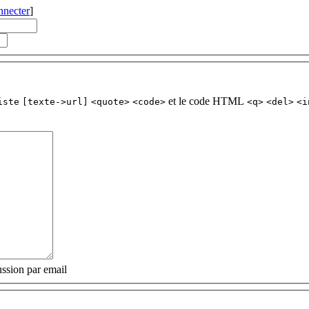
nnecter
]
et le code HTML
iste
[texte->url]
<quote>
<code>
<q>
<del>
<i
ssion par email