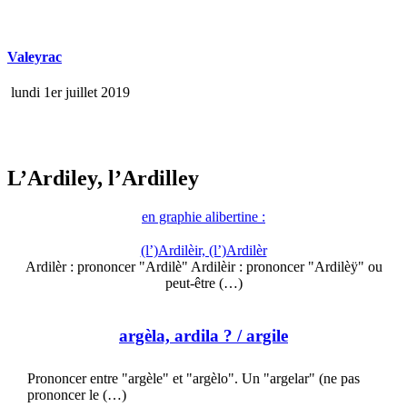
Valeyrac
lundi 1er juillet 2019
L’Ardiley, l’Ardilley
en graphie alibertine :
(l’)Ardilèir, (l’)Ardilèr
Ardilèr : prononcer "Ardilè" Ardilèir : prononcer "Ardilèÿ" ou
peut-être (…)
argèla, ardila ?
/ argile
Prononcer entre "argèle" et "argèlo". Un "argelar" (ne pas
prononcer le (…)