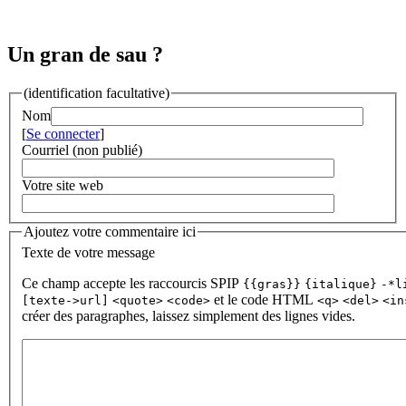
Un gran de sau ?
(identification facultative)
Nom
[
Se connecter
]
Courriel (non publié)
Votre site web
Ajoutez votre commentaire ici
Texte de votre message
Ce champ accepte les raccourcis SPIP
{{gras}}
{italique}
-*l
et le code HTML
[texte->url]
<quote>
<code>
<q>
<del>
<in
créer des paragraphes, laissez simplement des lignes vides.