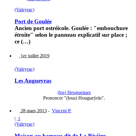
(Valeyrac)
Port de Goulée
Ancien port ostréicole. Goulée : "embouchure
étroite" selon le panneau explicatif sur place ;
ce (…)
1er juillet 2019
(Valeyrac)
Les Augueyras
(los) Heugueirars
Prononcer "(lous) Hougueÿràs".
28 mars 2013
-
Vincent P.
|
1
(Valeyrac)
Maison au hameau dit de La Rivière