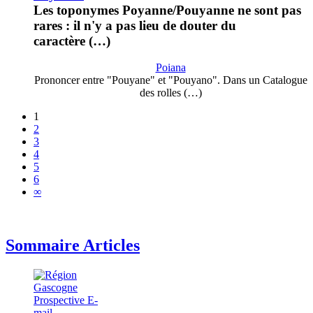
Les toponymes Poyanne/Pouyanne ne sont pas
rares : il n'y a pas lieu de douter du
caractère (…)
Poiana
Prononcer entre "Pouyane" et "Pouyano". Dans un Catalogue
des rolles (…)
1
2
3
4
5
6
∞
Sommaire Articles