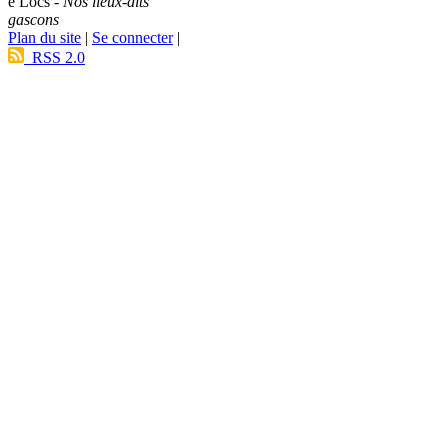
e Lòcs -
Nos lieux-dits
gascons
Plan du site
|
Se connecter
|
RSS 2.0