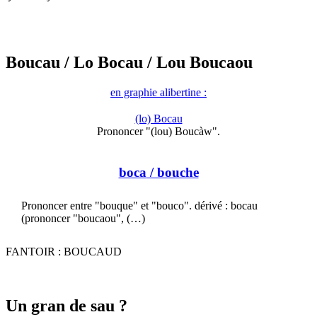
Boucau
/ Lo Bocau
/ Lou Boucaou
en graphie alibertine :
(lo) Bocau
Prononcer "(lou) Boucàw".
boca
/ bouche
Prononcer entre "bouque" et "bouco". dérivé : bocau
(prononcer "boucaou", (…)
FANTOIR : BOUCAUD
Un gran de sau ?