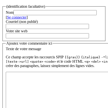
(identification facultative)
Nom
[
Se connecter
]
Courriel (non publié)
Votre site web
Ajoutez votre commentaire ici
Texte de votre message
Ce champ accepte les raccourcis SPIP
{{gras}}
{italique}
-*l
et le code HTML
[texte->url]
<quote>
<code>
<q>
<del>
<in
créer des paragraphes, laissez simplement des lignes vides.