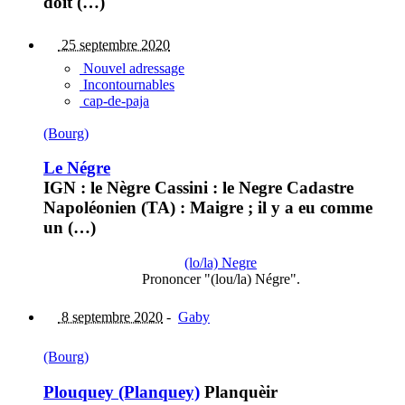
doit (…)
25 septembre 2020
Nouvel adressage
Incontournables
cap-de-paja
(Bourg)
Le Négre
IGN : le Nègre Cassini : le Negre Cadastre
Napoléonien (TA) : Maigre ; il y a eu comme
un (…)
(lo/la) Negre
Prononcer "(lou/la) Négre".
8 septembre 2020
-
Gaby
(Bourg)
Plouquey (Planquey)
Planquèir