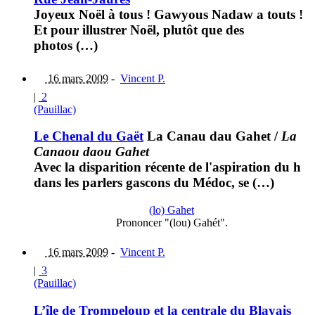
Joyeux Noël à tous ! Gawyous Nadaw a touts !
Et pour illustrer Noël, plutôt que des
photos (…)
16 mars 2009
-
Vincent P.
|
2
(Pauillac)
Le Chenal du Gaët
La Canau dau Gahet
/
La
Canaou daou Gahet
Avec la disparition récente de l'aspiration du h
dans les parlers gascons du Médoc, se (…)
(lo) Gahet
Prononcer "(lou) Gahét".
16 mars 2009
-
Vincent P.
|
3
(Pauillac)
L’île de Trompeloup et la centrale du Blayais