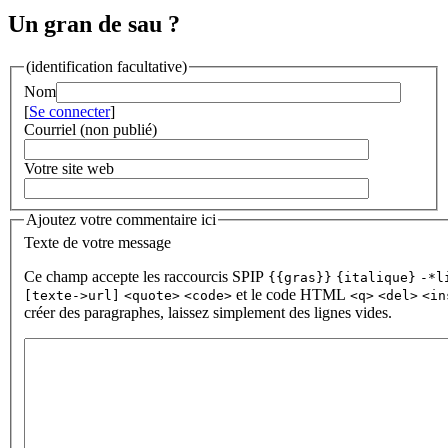
Un gran de sau ?
(identification facultative)
Nom
[
Se connecter
]
Courriel (non publié)
Votre site web
Ajoutez votre commentaire ici
Texte de votre message
Ce champ accepte les raccourcis SPIP
{{gras}}
{italique}
-*l
et le code HTML
[texte->url]
<quote>
<code>
<q>
<del>
<in
créer des paragraphes, laissez simplement des lignes vides.