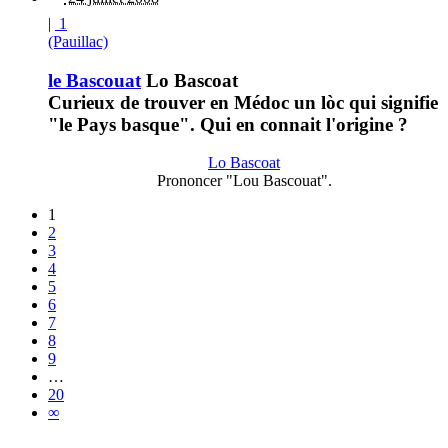
|
1
(Pauillac)
le Bascouat
Lo Bascoat
Curieux de trouver en Médoc un lòc qui signifie
"le Pays basque". Qui en connait l'origine ?
Lo Bascoat
Prononcer "Lou Bascouat".
1
2
3
4
5
6
7
8
9
…
20
∞