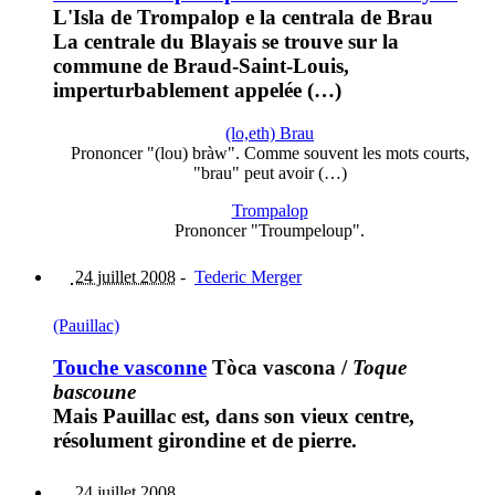
L'Isla de Trompalop e la centrala de Brau
La centrale du Blayais se trouve sur la
commune de Braud-Saint-Louis,
imperturbablement appelée (…)
(lo,eth) Brau
Prononcer "(lou) bràw". Comme souvent les mots courts,
"brau" peut avoir (…)
Trompalop
Prononcer "Troumpeloup".
24 juillet 2008
-
Tederic Merger
(Pauillac)
Touche vasconne
Tòca vascona
/
Toque
bascoune
Mais Pauillac est, dans son vieux centre,
résolument girondine et de pierre.
24 juillet 2008