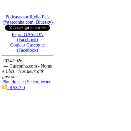
Podcasts sur Ràdio País
@gasconha.com (Bluesky)
Esprit GASCON
(Facebook)
Couleur Gascogne
(Facebook)
2024-2026
— Gasconha.com - Noms
e Lòcs -
Nos lieux-dits
gascons
Plan du site
|
Se connecter
|
RSS 2.0