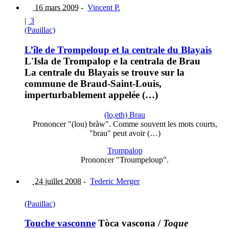
16 mars 2009
-
Vincent P.
|
3
(Pauillac)
L’île de Trompeloup et la centrale du Blayais
L'Isla de Trompalop e la centrala de Brau
La centrale du Blayais se trouve sur la
commune de Braud-Saint-Louis,
imperturbablement appelée (…)
(lo,eth) Brau
Prononcer "(lou) bràw". Comme souvent les mots courts,
"brau" peut avoir (…)
Trompalop
Prononcer "Troumpeloup".
24 juillet 2008
-
Tederic Merger
(Pauillac)
Touche vasconne
Tòca vascona
/
Toque