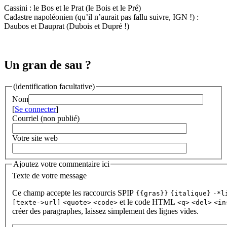
Cassini : le Bos et le Prat (le Bois et le Pré)
Cadastre napoléonien (qu’il n’aurait pas fallu suivre, IGN !) :
Daubos et Dauprat (Dubois et Dupré !)
Un gran de sau ?
(identification facultative)
Nom
[
Se connecter
]
Courriel (non publié)
Votre site web
Ajoutez votre commentaire ici
Texte de votre message
Ce champ accepte les raccourcis SPIP
{{gras}}
{italique}
-*l
et le code HTML
[texte->url]
<quote>
<code>
<q>
<del>
<in
créer des paragraphes, laissez simplement des lignes vides.