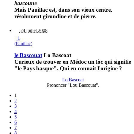
bascoune
Mais Pauillac est, dans son vieux centre,
résolument girondine et de pierre.
24 juillet 2008
|
1
(Pauillac)
le Bascouat
Lo Bascoat
Curieux de trouver en Médoc un lòc qui signifie
"le Pays basque". Qui en connait l'origine ?
Lo Bascoat
Prononcer "Lou Bascouat".
1
2
3
4
5
6
7
8