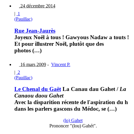
24 décembre 2014
|
1
(Pauillac)
Rue Jean-Jaurès
Joyeux Noël à tous ! Gawyous Nadaw a touts !
Et pour illustrer Noël, plutôt que des
photos (…)
16 mars 2009
-
Vincent P.
|
2
(Pauillac)
Le Chenal du Gaët
La Canau dau Gahet
/
La
Canaou daou Gahet
Avec la disparition récente de l'aspiration du h
dans les parlers gascons du Médoc, se (…)
(lo) Gahet
Prononcer "(lou) Gahét".