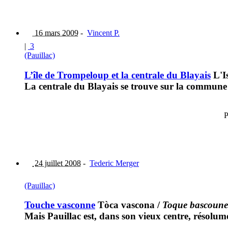
16 mars 2009
-
Vincent P.
|
3
(Pauillac)
L’île de Trompeloup et la centrale du Blayais
L'I
La centrale du Blayais se trouve sur la commun
P
24 juillet 2008
-
Tederic Merger
(Pauillac)
Touche vasconne
Tòca vascona
/
Toque bascoune
Mais Pauillac est, dans son vieux centre, résolume