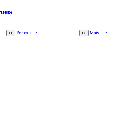
cons
Prenoms :
Mots :