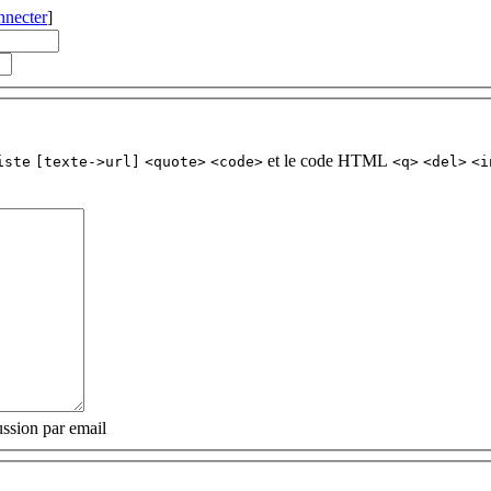
nnecter
]
et le code HTML
iste
[texte->url]
<quote>
<code>
<q>
<del>
<i
ssion par email