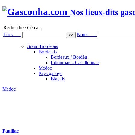
Nos lieux-dits gas
Recherche / Cèrca...
Lòcs :
Noms :
Grand Bordelais
Bordelais
Bordeaux / Bordèu
Libournais - Castillonnais
Médoc
Pays gabaye
Blayais
Médoc
Pauillac