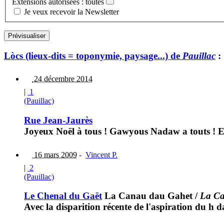
Extensions autorisées : toutes
Je veux recevoir la Newsletter
Lòcs (lieux-dits = toponymie, paysage...) de
Pauillac
:
24 décembre 2014
|
1
(Pauillac)
Rue Jean-Jaurès
Joyeux Noël à tous ! Gawyous Nadaw a touts ! Et 
16 mars 2009
-
Vincent P.
|
2
(Pauillac)
Le Chenal du Gaët
La Canau dau Gahet
/
La Ca
Avec la disparition récente de l'aspiration du h 