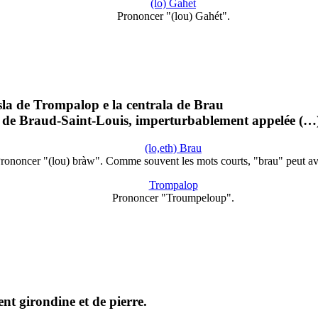
(lo) Gahet
Prononcer "(lou) Gahét".
sla de Trompalop e la centrala de Brau
e de Braud-Saint-Louis, imperturbablement appelée (…
(lo,eth) Brau
rononcer "(lou) bràw". Comme souvent les mots courts, "brau" peut a
Trompalop
Prononcer "Troumpeloup".
nt girondine et de pierre.