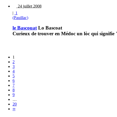
24 juillet 2008
|
1
(Pauillac)
le Bascouat
Lo Bascoat
Curieux de trouver en Médoc un lòc qui signifie 
1
2
3
4
5
6
7
8
9
…
20
∞