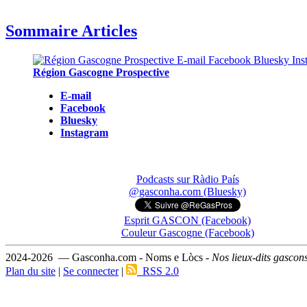
Sommaire Articles
Région Gascogne Prospective
E-mail
Facebook
Bluesky
Instagram
Podcasts sur Ràdio País
@gasconha.com (Bluesky)
Esprit GASCON (Facebook)
Couleur Gascogne (Facebook)
2024-2026 — Gasconha.com - Noms e Lòcs -
Nos lieux-dits gascon
Plan du site
|
Se connecter
|
RSS 2.0