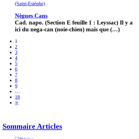
(Saint-Estèphe)
Nègues Cans
Cad. napo. (Section E feuille 1 : Leyssac) Il y a
ici du nega-can (noie-chien) mais que (…)
1
2
3
4
5
6
7
8
9
…
18
∞
Sommaire Articles