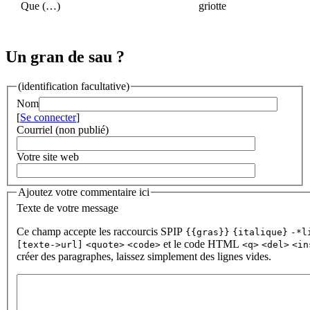
Que (…)
griotte
Un gran de sau ?
(identification facultative)
Nom
[
Se connecter
]
Courriel (non publié)
Votre site web
Ajoutez votre commentaire ici
Texte de votre message
Ce champ accepte les raccourcis SPIP
{{gras}}
{italique}
-*l
et le code HTML
[texte->url]
<quote>
<code>
<q>
<del>
<in
créer des paragraphes, laissez simplement des lignes vides.