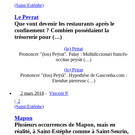
(Saint-Estèphe)
Le Peyrat
Que vont devenir les restaurants après le
confinement ? Combien possédaient la
trésorerie pour (…)
(lo) Peirat
Prononcer "(lou) Peÿrat". Palay : Multidiccionari francés-
occitan peyràt (…)
(lo) Peirar
Prononcer "(lou) Peÿrà". Hypothèse de Gasconha.com :
Etendue pierreuse (…)
2 mars 2018
-
Vincent P.
|
2
(Saint-Estèphe)
Mapon
Plusieurs occurrences de Mapon, mais en
réalité, à Saint-Estèphe comme à Saint-Seurin,