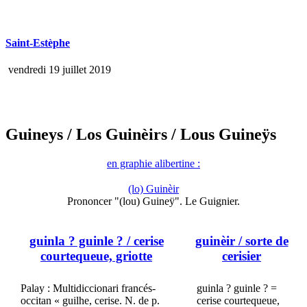
Saint-Estèphe
vendredi 19 juillet 2019
Guineys
/ Los Guinèirs
/ Lous Guineÿs
en graphie alibertine :
(lo) Guinèir
Prononcer "(lou) Guineÿ". Le Guignier.
guinla ? guinle ?
/ cerise
guinèir
/ sorte de
courtequeue, griotte
cerisier
Palay : Multidiccionari francés-
guinla ? guinle ? =
occitan « guilhe, cerise. N. de p.
cerise courtequeue,