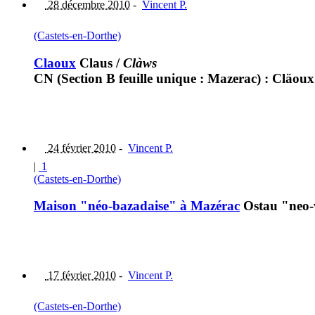
28 décembre 2010
-
Vincent P.
(Castets-en-Dorthe)
Claoux
Claus
/
Clàws
CN (Section B feuille unique : Mazerac) : Cläoux
24 février 2010
-
Vincent P.
|
1
(Castets-en-Dorthe)
Maison "néo-bazadaise" à Mazérac
Ostau "neo-
17 février 2010
-
Vincent P.
(Castets-en-Dorthe)