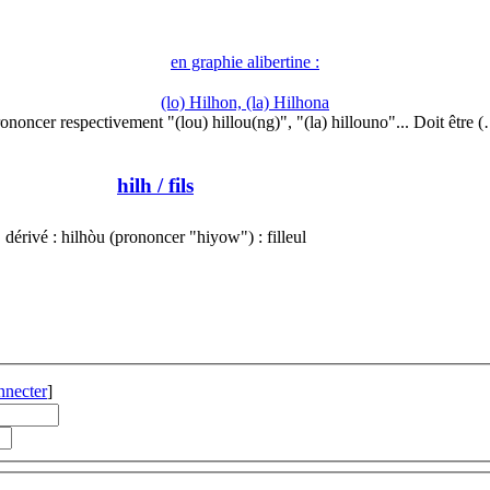
en graphie alibertine :
(lo) Hilhon, (la) Hilhona
ononcer respectivement "(lou) hillou(ng)", "(la) hillouno"... Doit être 
hilh
/ fils
dérivé : hilhòu (prononcer "hiyow") : filleul
nnecter
]