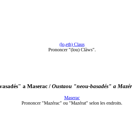
(lo,eth) Claus
Prononcer "(lou) Clàws".
vasadés" a Maserac
/
Oustaou "neou-basadés" a Mazér
Maserac
Prononcer "Mazérac" ou "Mazérat" selon les endroits.