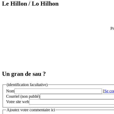
Le Hillon
/ Lo Hilhon
Pr
Un gran de sau ?
(identification facultative)
Nom
[
Se co
Courriel (non publié)
Votre site web
Ajoutez votre commentaire ici