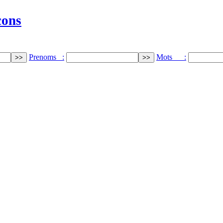
cons
Prenoms :
Mots :