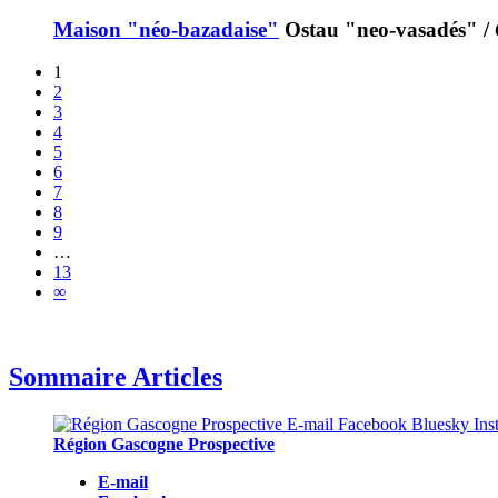
Maison "néo-bazadaise"
Ostau "neo-vasadés"
/
1
2
3
4
5
6
7
8
9
…
13
∞
Sommaire Articles
Région Gascogne Prospective
E-mail