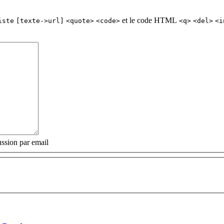
et le code HTML
iste
[texte->url]
<quote>
<code>
<q>
<del>
<i
ssion par email