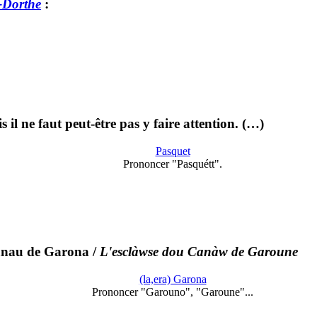
-Dorthe
:
il ne faut peut-être pas y faire attention. (…)
Pasquet
Prononcer "Pasquétt".
anau de Garona
/
L'esclàwse dou Canàw de Garoune
(la,era) Garona
Prononcer "Garouno", "Garoune"...