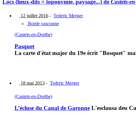
Lòcs (lieux-dits = toponymie, paysage...) de
Castets-en
12 juillet 2016
-
Tederic Merger
Borde vasconne
(Castets-en-Dorthe)
Pasquet
La carte d'état major du 19e écrit "Bosquet" mais 
18 mai 2013
-
Tederic Merger
(Castets-en-Dorthe)
L’écluse du Canal de Garonne
L'esclausa deu C