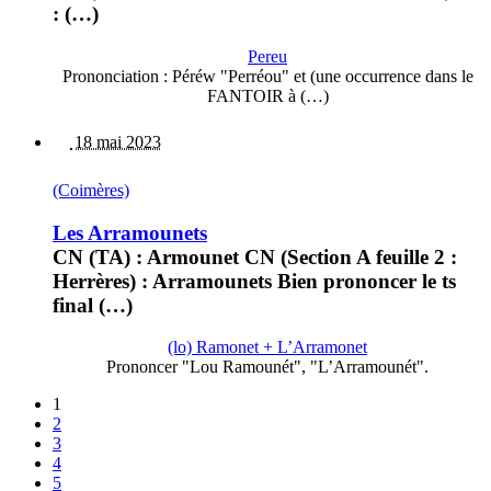
: (…)
Pereu
Prononciation : Péréw "Perréou" et (une occurrence dans le
FANTOIR à (…)
18 mai 2023
(Coimères)
Les Arramounets
CN (TA) : Armounet CN (Section A feuille 2 :
Herrères) : Arramounets Bien prononcer le ts
final (…)
(lo) Ramonet + L’Arramonet
Prononcer "Lou Ramounét", "L’Arramounét".
1
2
3
4
5