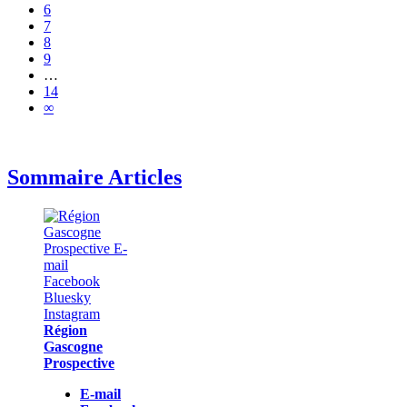
6
7
8
9
…
14
∞
Sommaire Articles
Région
Gascogne
Prospective
E-mail