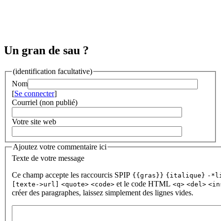
Un gran de sau ?
(identification facultative)
Nom
[
Se connecter
]
Courriel (non publié)
Votre site web
Ajoutez votre commentaire ici
Texte de votre message
Ce champ accepte les raccourcis SPIP
{{gras}}
{italique}
-*l
et le code HTML
[texte->url]
<quote>
<code>
<q>
<del>
<in
créer des paragraphes, laissez simplement des lignes vides.