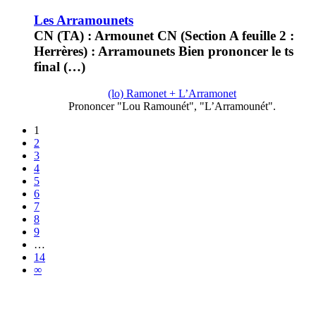
Les Arramounets
CN (TA) : Armounet CN (Section A feuille 2 :
Herrères) : Arramounets Bien prononcer le ts
final (…)
(lo) Ramonet + L’Arramonet
Prononcer "Lou Ramounét", "L’Arramounét".
1
2
3
4
5
6
7
8
9
…
14
∞