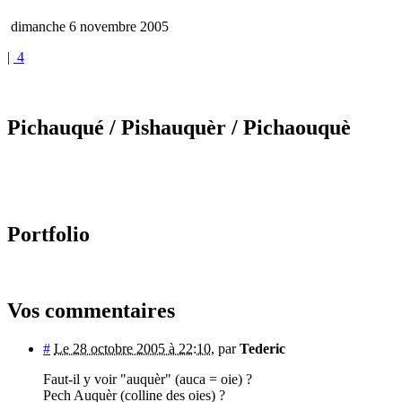
dimanche 6 novembre 2005
|
4
Pichauqué
/ Pishauquèr
/ Pichaouquè
Portfolio
Vos commentaires
#
Le 28 octobre 2005 à 22:10
,
par
Tederic
Faut-il y voir "auquèr" (auca = oie) ?
Pech Auquèr (colline des oies) ?