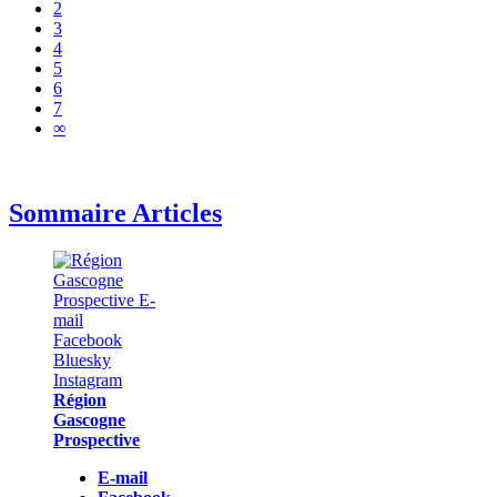
2
3
4
5
6
7
∞
Sommaire Articles
Région
Gascogne
Prospective
E-mail