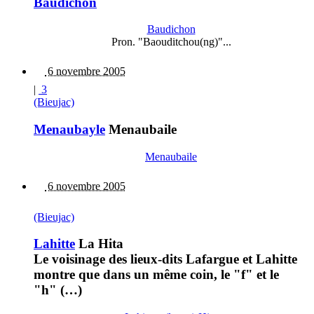
Baudichon
Baudichon
Pron. "Baouditchou(ng)"...
6 novembre 2005
|
3
(Bieujac)
Menaubayle
Menaubaile
Menaubaile
6 novembre 2005
(Bieujac)
Lahitte
La Hita
Le voisinage des lieux-dits Lafargue et Lahitte
montre que dans un même coin, le "f" et le
"h" (…)