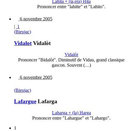
Lahita + (la,era) Hita
Prononcer entre "lahitte" et "Lahito".
6 novembre 2005
|
1
(Bieujac)
Vidalot
Vidalòt
Vidalòt
Prononcer "Bidalòt". Diminutif de Vidau, grand classique
gascon. Souvent (…)
6 novembre 2005
(Bieujac)
Lafargue
Lafarga
Laharga + (la) Harga
Prononcer entre "Lahargue" et "Lahargo".
1