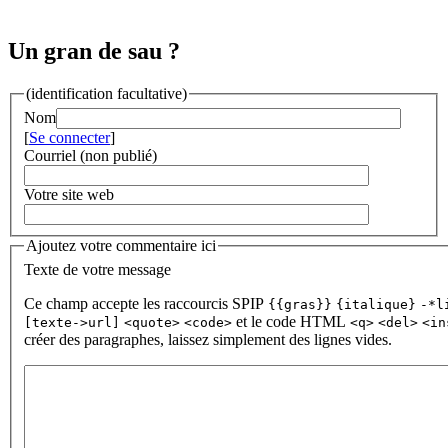
Un gran de sau ?
(identification facultative)
Nom
[
Se connecter
]
Courriel (non publié)
Votre site web
Ajoutez votre commentaire ici
Texte de votre message
Ce champ accepte les raccourcis SPIP
{{gras}}
{italique}
-*l
et le code HTML
[texte->url]
<quote>
<code>
<q>
<del>
<in
créer des paragraphes, laissez simplement des lignes vides.