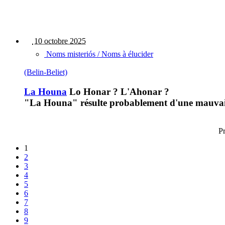
10 octobre 2025
Noms misteriós / Noms à élucider
(Belin-Beliet)
La Houna
Lo Honar ? L'Ahonar ?
"La Houna" résulte probablement d'une mauvaise c
Pr
1
2
3
4
5
6
7
8
9