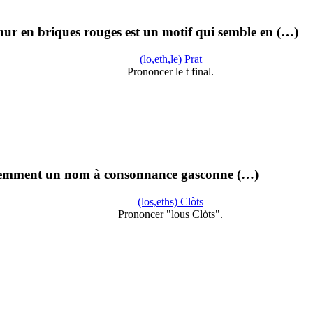
mur en briques rouges est un motif qui semble en (…)
(lo,eth,le) Prat
Prononcer le t final.
 récemment un nom à consonnance gasconne (…)
(los,eths) Clòts
Prononcer "lous Clòts".