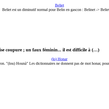
Beliet
Beliet est un diminutif normal pour Belin en gascon : Belinet -> Beli
oupure ; un faux féminin... il est difficile à (…)
(lo) Honar
on. "(lou) Hounà" Les dictionnaires ne donnent pas de mot honar, pou