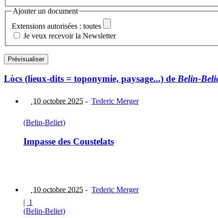
Ajouter un document
Extensions autorisées : toutes
Je veux recevoir la Newsletter
Lòcs (lieux-dits = toponymie, paysage...) de
Belin-Beli
10 octobre 2025
-
Tederic Merger
(Belin-Beliet)
Impasse des Coustelats
10 octobre 2025
-
Tederic Merger
|
1
(Belin-Beliet)