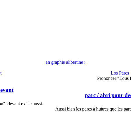
en graphie alibertine :
t
Los Parcs
Prononcer "Lous P
devant
parc
/ abri pour d
". devant existe aussi.
Aussi bien les parcs à huîtres que les pa