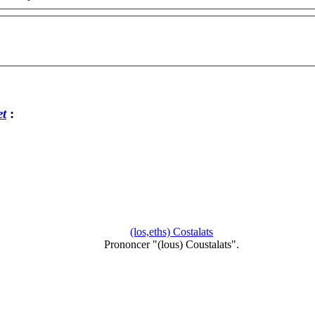
et
:
(los,eths) Costalats
Prononcer "(lous) Coustalats".