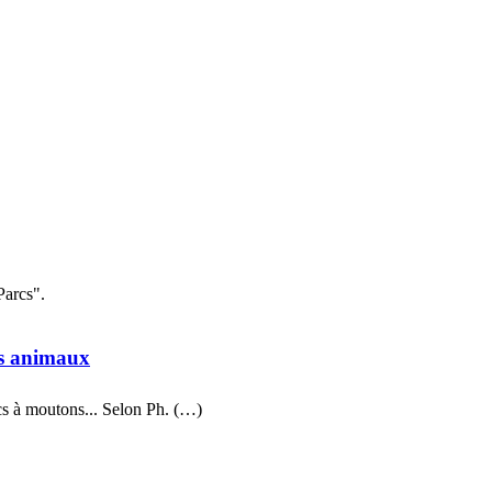
arcs".
es animaux
rcs à moutons... Selon Ph. (…)