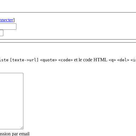
nnecter
]
et le code HTML
iste
[texte->url]
<quote>
<code>
<q>
<del>
<i
ssion par email