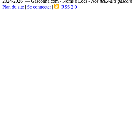
2024-2026 — Gasconha.com - Noms e Lòcs -
Nos lieux-dits gascon
Plan du site
|
Se connecter
|
RSS 2.0