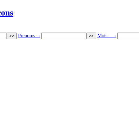
cons
Prenoms :
Mots :