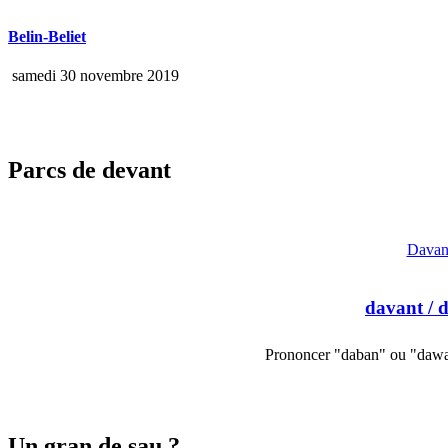
Belin-Beliet
samedi 30 novembre 2019
Parcs de devant
Davan
davant
/ 
Prononcer "daban" ou "dawan
Un gran de sau ?