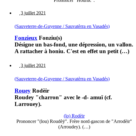
Prononcer "Hourtic".
3 juillet 2021
(Sauveterre-de-Guyenne / Sauvatèrra en Vasadés)
Fonzieux
Fonziu(s)
Désigne un bas-fond, une dépression, un vallon.
A rattacher à honiu. C'est en effet un petit (…)
3 juillet 2021
(Sauveterre-de-Guyenne / Sauvatèrra en Vasadés)
Rouey
Rodèir
Roudey "charron" avec le -d- amuï (cf.
Larrouey).
(lo) Rodèir
Prononcer "(lou) Roudèÿ". Frère nord-gascon de "Arrodèir"
(Arroudey). (…)