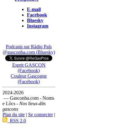
E-mail
Facebook
Bluesky
Instagram
Podcasts sur Ràdio País
@gasconha.com (Bluesky)
Esprit GASCON
(Facebook)
Couleur Gascogne
(Facebook)
2024-2026
— Gasconha.com - Noms
e Lòcs -
Nos lieux-dits
gascons
Plan du site
|
Se connecter
|
RSS 2.0