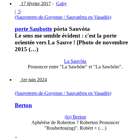
17 février 2017
-
Gaby
|
5
(Sauveterre-de-Guyenne / Sauvatèrra en Vasadés)
porte Saubotte
pòrta Sauvòta
Le sens me semble évident : c'est la porte
orientée vers La Sauve ! [Photo de novembre
2015 (…)
La Sauvòta
Prononcer entre "La Sawbòte" et "La Sawbòto".
1er juin 2024
(Sauveterre-de-Guyenne / Sauvatèrra en Vasadés)
Berton
(lo) Berton
Aphérèse de Roberton ? Roberton Prononcer
"Roubertou(ng)". Robèrt + (…)