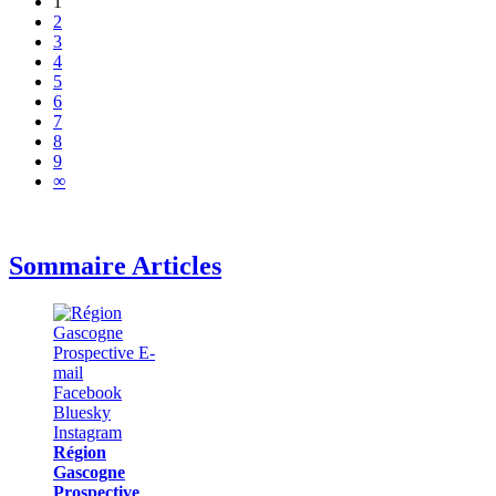
1
2
3
4
5
6
7
8
9
∞
Sommaire Articles
Région
Gascogne
Prospective