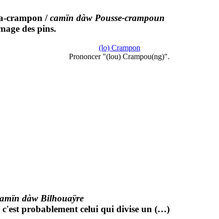
a-crampon
/
camïn dàw Pousse-crampoun
mage des pins.
(lo) Crampon
Prononcer "(lou) Crampou(ng)".
amïn dàw Bilhouaÿre
e, c'est probablement celui qui divise un (…)