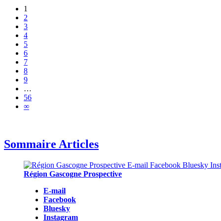
1
2
3
4
5
6
7
8
9
…
56
∞
Sommaire Articles
Région Gascogne Prospective
E-mail
Facebook
Bluesky
Instagram