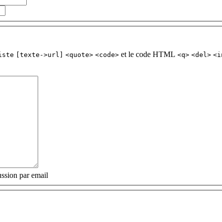
et le code HTML
iste
[texte->url]
<quote>
<code>
<q>
<del>
<i
ssion par email