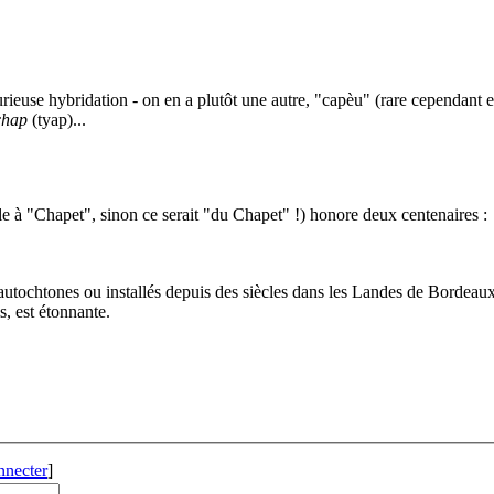
urieuse hybridation - on en a plutôt une autre, "capèu" (rare cependant 
chap
(tyap)...
cle à "Chapet", sinon ce serait "du Chapet" !) honore deux centenaires :
autochtones ou installés depuis des siècles dans les Landes de Bordeau
, est étonnante.
nnecter
]