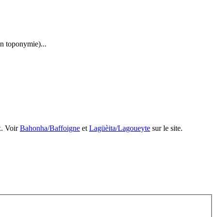
en toponymie)...
x. Voir
Bahonha/Baffoigne
et
Lagüèita/Lagoueyte
sur le site.