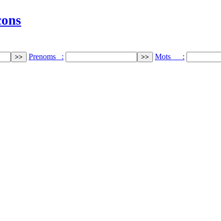
cons
Prenoms :
Mots :