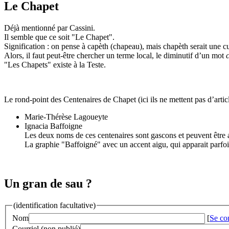
Le Chapet
Déjà mentionné par Cassini.
Il semble que ce soit "Le Chapet".
Signification : on pense à capèth (chapeau), mais chapèth serait une c
Alors, il faut peut-être chercher un terme local, le diminutif d’un mot
"Les Chapets" existe à la Teste.
Le rond-point des Centenaires de Chapet (ici ils ne mettent pas d’arti
Marie-Thérèse Lagoueyte
Ignacia Baffoigne
Les deux noms de ces centenaires sont gascons et peuvent être 
La graphie "Baffoigné" avec un accent aigu, qui apparait parfois
Un gran de sau ?
(identification facultative)
Nom
[
Se co
Courriel (non publié)