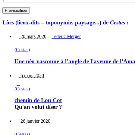
Lòcs (lieux-dits = toponymie, paysage...) de
Cestas
:
20 mars 2020
-
Tederic Merger
(Cestas)
Une néo-vasconne à l’angle de l’avenue de l’Am
6 mars 2020
|
1
(Cestas)
chemin de Lou Cot
Qu'an volut díser ?
26 janvier 2020
(Cestas)