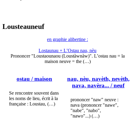
Lousteauneuf
en graphie alibertine :
Lostaunau + L’Ostau nau, nèu
Prononcer "Loustaounaou (Loustàwnàw)". L’ostau nau = la
maison neuve = the (…)
ostau
/ maison
nau, nèu, navèth, nevèth,
nava, navèra...
/ neuf
Se rencontre souvent dans
les noms de lieu, écrit à la
prononcer "naw" neuve :
française : Loustau, (…)
nava (prononcer "nawe",
"nabe", "nabo",
"nawo"...) (…)