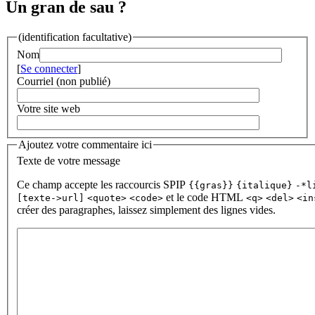
Un gran de sau ?
(identification facultative)
Nom
[
Se connecter
]
Courriel (non publié)
Votre site web
Ajoutez votre commentaire ici
Texte de votre message
Ce champ accepte les raccourcis SPIP
{{gras}}
{italique}
-*l
et le code HTML
[texte->url]
<quote>
<code>
<q>
<del>
<in
créer des paragraphes, laissez simplement des lignes vides.