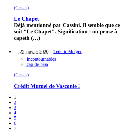
(Cestas)
Le Chapet
Déjà mentionné par Cassini. Il semble que ce
soit "Le Chapet". Signification : on pense à
capèth (…)
25 janvier 2020
-
Tederic Merger
Incontournables
cap-de-paja
(Cestas)
Crédit Mutuel de Vasconie !
1
2
3
4
5
6
7