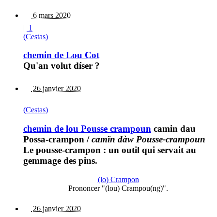
6 mars 2020
|
1
(Cestas)
chemin de Lou Cot
Qu'an volut díser ?
26 janvier 2020
(Cestas)
chemin de lou Pousse crampoun
camin dau
Possa-crampon
/
camïn dàw Pousse-crampoun
Le pousse-crampon : un outil qui servait au
gemmage des pins.
(lo) Crampon
Prononcer "(lou) Crampou(ng)".
26 janvier 2020