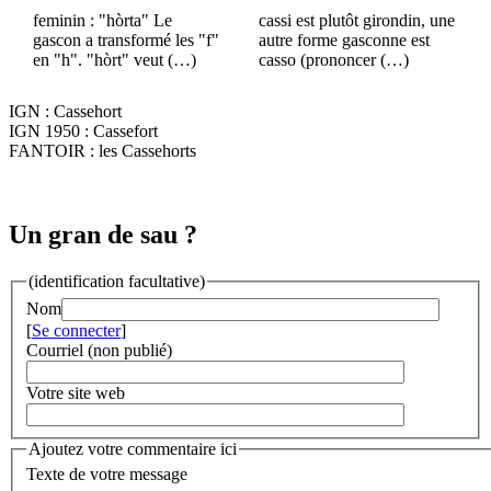
feminin : "hòrta" Le
cassi est plutôt girondin, une
gascon a transformé les "f"
autre forme gasconne est
en "h". "hòrt" veut (…)
casso (prononcer (…)
IGN : Cassehort
IGN 1950 : Cassefort
FANTOIR : les Cassehorts
Un gran de sau ?
(identification facultative)
Nom
[
Se connecter
]
Courriel (non publié)
Votre site web
Ajoutez votre commentaire ici
Texte de votre message