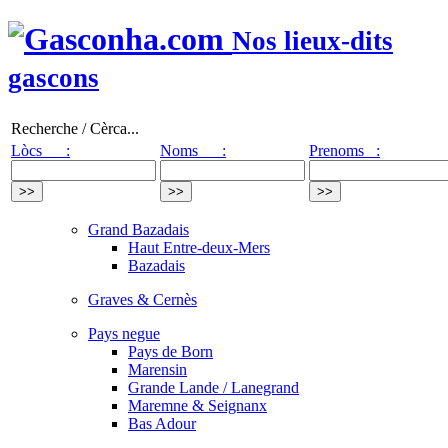
Nos lieux-dits
gascons
Recherche / Cèrca...
Lòcs :
Noms :
Prenoms :
Grand Bazadais
Haut Entre-deux-Mers
Bazadais
Graves & Cernès
Pays negue
Pays de Born
Marensin
Grande Lande / Lanegrand
Maremne & Seignanx
Bas Adour