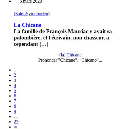
5 mars 2020
(Saint-Symphorien)
La Chicane
La famille de François Mauriac y avait sa
palombière, et l'écrivain, non chasseur, a
cependant (…)
(la) Chicana
Prononcer "Chicane", "Chicano"...
1
2
3
4
5
6
7
8
9
…
23
∞