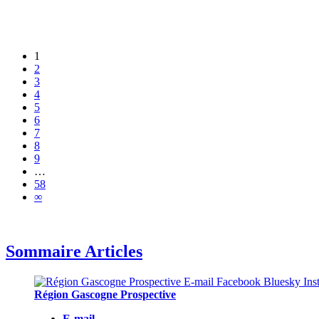
1
2
3
4
5
6
7
8
9
…
58
∞
Sommaire Articles
Région Gascogne Prospective
E-mail