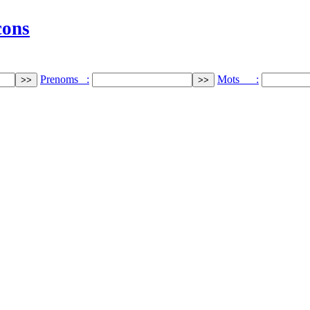
cons
Prenoms :
Mots :