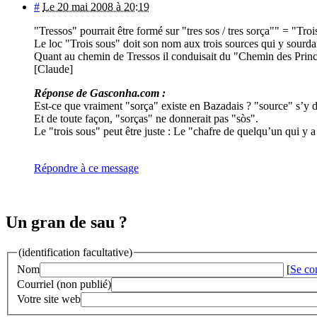
#
Le 20 mai 2008 à 20:19
"Tressos" pourrait être formé sur "tres sos / tres sorça"" = "Troi
Le loc "Trois sous" doit son nom aux trois sources qui y sourda
Quant au chemin de Tressos il conduisait du "Chemin des Prince
[Claude]
Réponse de Gasconha.com :
Est-ce que vraiment "sorça" existe en Bazadais ? "source" s’y d
Et de toute façon, "sorças" ne donnerait pas "sòs".
Le "trois sous" peut être juste : Le "chafre de quelqu’un qui y
Répondre à ce message
Un gran de sau ?
(identification facultative)
Nom
[
Se co
Courriel (non publié)
Votre site web