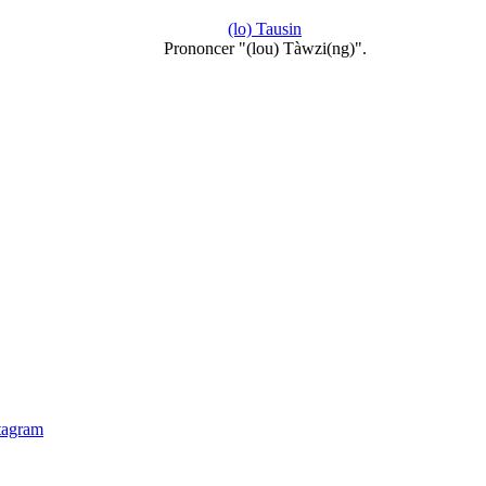
(lo) Tausin
Prononcer "(lou) Tàwzi(ng)".