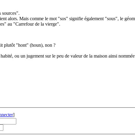
s sources".
ient alors. Mais comme le mot "sos" signifie également "sous", le géomè
s" au "Carrefour de la vierge".
it plutôt "hont" (houn), non ?
 a habité, ou un jugement sur le peu de valeur de la maison ainsi nommée
nnecter
]