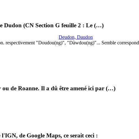
lle Dudon (CN Section G feuille 2 : Le (…)
Deudon, Daudon
on. respectivement "Doudou(ng)", "Dàwdou(ng)"... Semble correspond
 ou de Roanne. Il a dû être amené ici par (…)
l'IGN, de Google Maps, ce serait ceci :