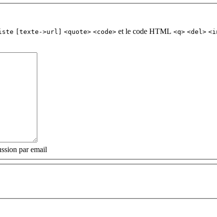
et le code HTML
iste
[texte->url]
<quote>
<code>
<q>
<del>
<i
ssion par email