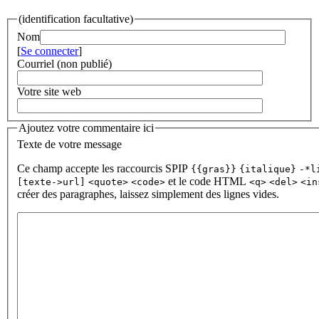
(identification facultative)
Nom
[
Se connecter
]
Courriel (non publié)
Votre site web
Ajoutez votre commentaire ici
Texte de votre message
Ce champ accepte les raccourcis SPIP
{{gras}}
{italique}
-*l
et le code HTML
[texte->url]
<quote>
<code>
<q>
<del>
<in
créer des paragraphes, laissez simplement des lignes vides.