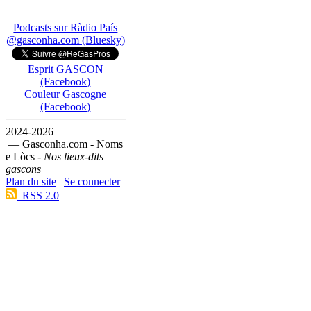
Podcasts sur Ràdio País
@gasconha.com (Bluesky)
Esprit GASCON
(Facebook)
Couleur Gascogne
(Facebook)
2024-2026
— Gasconha.com - Noms
e Lòcs -
Nos lieux-dits
gascons
Plan du site
|
Se connecter
|
RSS 2.0