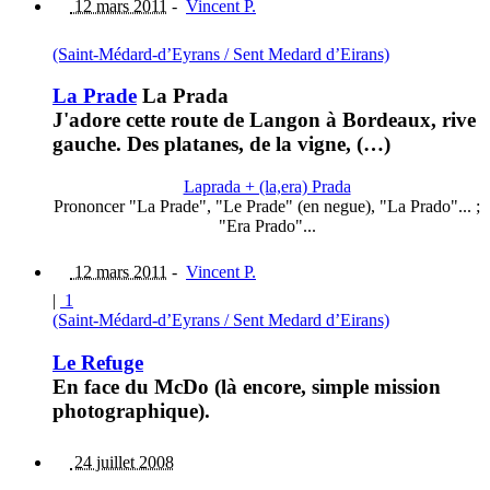
12 mars 2011
-
Vincent P.
(Saint-Médard-d’Eyrans / Sent Medard d’Eirans)
La Prade
La Prada
J'adore cette route de Langon à Bordeaux, rive
gauche. Des platanes, de la vigne, (…)
Laprada + (la,era) Prada
Prononcer "La Prade", "Le Prade" (en negue), "La Prado"... ;
"Era Prado"...
12 mars 2011
-
Vincent P.
|
1
(Saint-Médard-d’Eyrans / Sent Medard d’Eirans)
Le Refuge
En face du McDo (là encore, simple mission
photographique).
24 juillet 2008