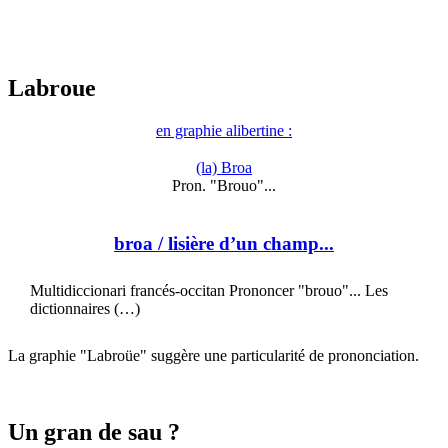
Labroue
en graphie alibertine :
(la) Broa
Pron. "Brouo"...
broa
/ lisière d’un champ...
Multidiccionari francés-occitan Prononcer "brouo"... Les
dictionnaires (…)
La graphie "Labroüe" suggère une particularité de prononciation.
Un gran de sau ?