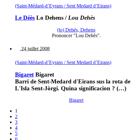
(Saint-Médard-d’Eyrans / Sent Medard d’Eirans)
Le Déès
Lo Dehens
/
Lou Dehès
(lo) Dehés, Dehens
Prononcer "Lou Dehès".
24 juillet 2008
(Saint-Médard-d’Eyrans / Sent Medard d’Eirans)
Bigaret
Bigaret
Barri de Sent-Medard d'Eirans sus la rota de
L'Isla Sent-Jòrgi. Quina significacion ? (…)
Bigaret
1
2
3
4
5
6