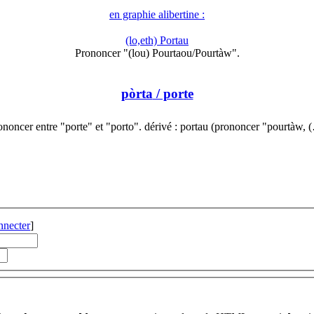
en graphie alibertine :
(lo,eth) Portau
Prononcer "(lou) Pourtaou/Pourtàw".
pòrta
/ porte
ononcer entre "porte" et "porto". dérivé : portau (prononcer "pourtàw, 
nnecter
]