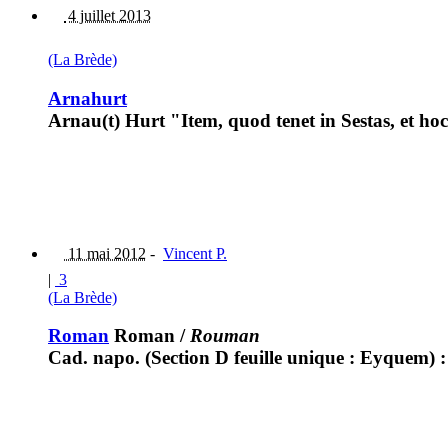
4 juillet 2013
(La Brède)
Arnahurt
Arnau(t) Hurt "Item, quod tenet in Sestas, et h
11 mai 2012
-
Vincent P.
|
3
(La Brède)
Roman
Roman
/
Rouman
Cad. napo. (Section D feuille unique : Eyquem)