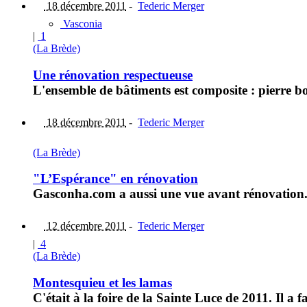
18 décembre 2011
-
Tederic Merger
Vasconia
|
1
(La Brède)
Une rénovation respectueuse
L'ensemble de bâtiments est composite : pierre bor
18 décembre 2011
-
Tederic Merger
(La Brède)
"L’Espérance" en rénovation
Gasconha.com a aussi une vue avant rénovation
12 décembre 2011
-
Tederic Merger
|
4
(La Brède)
Montesquieu et les lamas
C'était à la foire de la Sainte Luce de 2011. Il a f