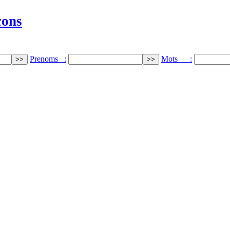
cons
Prenoms :
Mots :