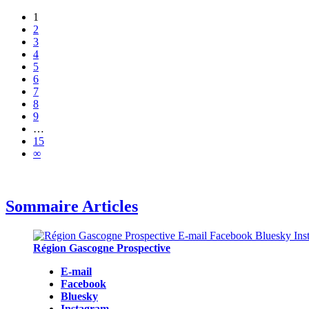
1
2
3
4
5
6
7
8
9
…
15
∞
Sommaire Articles
Région Gascogne Prospective
E-mail
Facebook
Bluesky
Instagram