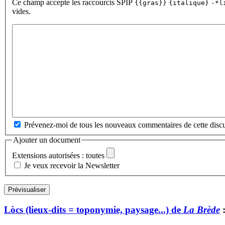
Ce champ accepte les raccourcis SPIP
{{gras}}
{italique}
-*l
vides.
Prévenez-moi de tous les nouveaux commentaires de cette discu
Ajouter un document
Extensions autorisées : toutes
Je veux recevoir la Newsletter
Lòcs (lieux-dits = toponymie, paysage...) de
La Brède