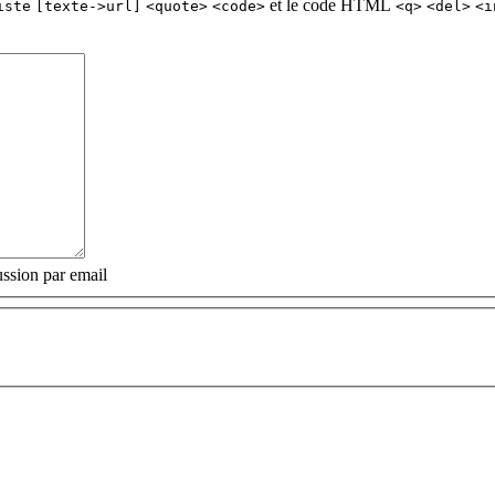
et le code HTML
iste
[texte->url]
<quote>
<code>
<q>
<del>
<i
ssion par email
: