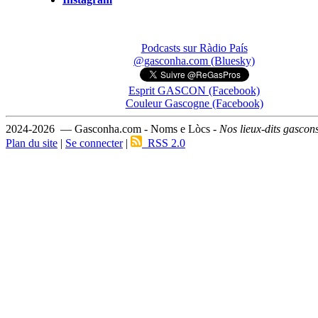
Podcasts sur Ràdio País
@gasconha.com (Bluesky)
Esprit GASCON (Facebook)
Couleur Gascogne (Facebook)
2024-2026 — Gasconha.com - Noms e Lòcs -
Nos lieux-dits gascon
Plan du site
|
Se connecter
|
RSS 2.0