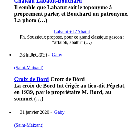
Château Labatut-Bouchard
Il semble que Labatut soit le toponyme à
proprement parler, et Bouchard un patronyme.
La photo (…)
Labatut + L’Abatut
Ph. Soussieux propose, pour ce grand classique gascon :
"affaibli, abattu" (…)
28 juillet 2020
-
Gaby
(Saint-Maixant)
Croix de Bord
Crotz de Bòrd
La croix de Bord fut érigée au lieu-dit Pépelat,
en 1939, par le propriétaire M. Bord, au
sommet (…)
31 janvier 2020
-
Gaby
(Saint-Maixant)