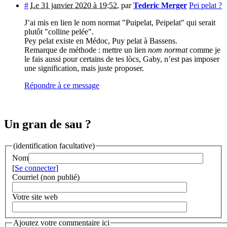
#
Le 31 janvier 2020 à 19:52
,
par
Tederic Merger
Pei pelat ?
J’ai mis en lien le nom normat "Puipelat, Peipelat" qui serait
plutôt "colline pelée".
Pey pelat existe en Médoc, Puy pelat à Bassens.
Remarque de méthode : mettre un lien
nom normat
comme je
le fais aussi pour certains de tes lòcs, Gaby, n’est pas imposer
une signification, mais juste proposer.
Répondre à ce message
Un gran de sau ?
(identification facultative)
Nom
[
Se connecter
]
Courriel (non publié)
Votre site web
Ajoutez votre commentaire ici