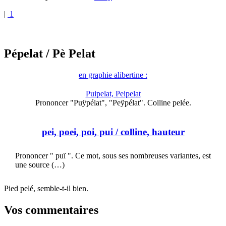
|
1
Pépelat
/ Pè Pelat
en graphie alibertine :
Puipelat, Peipelat
Prononcer "Puÿpélat", "Peÿpélat". Colline pelée.
pei, poei, poi, pui
/ colline, hauteur
Prononcer " puï ". Ce mot, sous ses nombreuses variantes, est
une source (…)
Pied pelé, semble-t-il bien.
Vos commentaires