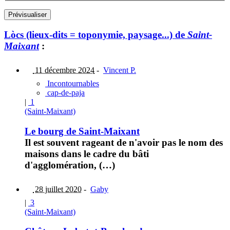
Lòcs (lieux-dits = toponymie, paysage...) de
Saint-
Maixant
:
11 décembre 2024
-
Vincent P.
Incontournables
cap-de-paja
|
1
(Saint-Maixant)
Le bourg de Saint-Maixant
Il est souvent rageant de n'avoir pas le nom des
maisons dans le cadre du bâti
d'agglomération, (…)
28 juillet 2020
-
Gaby
|
3
(Saint-Maixant)