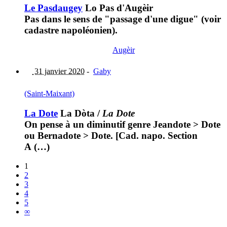
Le Pasdaugey
Lo Pas d'Augèir
Pas dans le sens de "passage d'une digue" (voir
cadastre napoléonien).
Augèir
31 janvier 2020
-
Gaby
(Saint-Maixant)
La Dote
La Dòta
/
La Dote
On pense à un diminutif genre Jeandote > Dote
ou Bernadote > Dote. [Cad. napo. Section
A (…)
1
2
3
4
5
∞