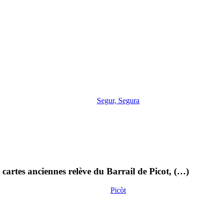
Segur, Segura
cartes anciennes relève du Barrail de Picot, (…)
Picòt