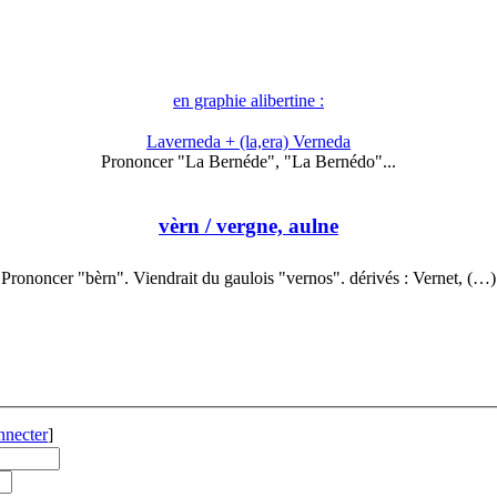
en graphie alibertine :
Laverneda + (la,era) Verneda
Prononcer "La Bernéde", "La Bernédo"...
vèrn
/ vergne, aulne
Prononcer "bèrn". Viendrait du gaulois "vernos". dérivés : Vernet, (…)
nnecter
]