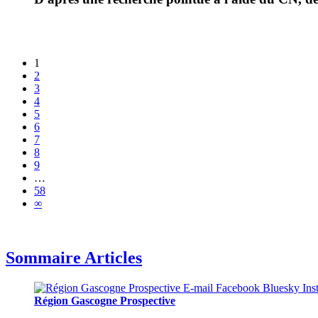
1
2
3
4
5
6
7
8
9
…
58
∞
Sommaire Articles
Région Gascogne Prospective