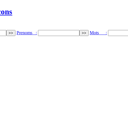
cons
Prenoms :
Mots :