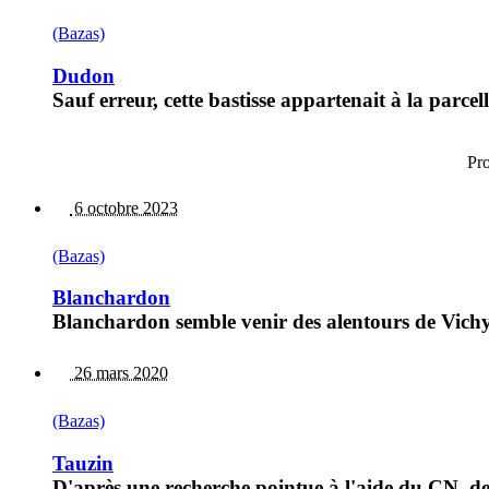
(Bazas)
Dudon
Sauf erreur, cette bastisse appartenait à la parce
Pr
6 octobre 2023
(Bazas)
Blanchardon
Blanchardon semble venir des alentours de Vichy
26 mars 2020
(Bazas)
Tauzin
D'après une recherche pointue à l'aide du CN, de 