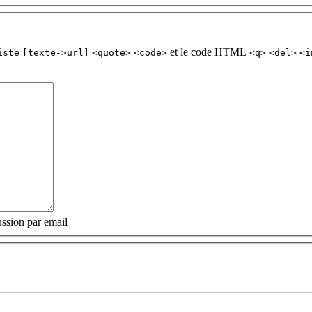
et le code HTML
iste
[texte->url]
<quote>
<code>
<q>
<del>
<i
ssion par email