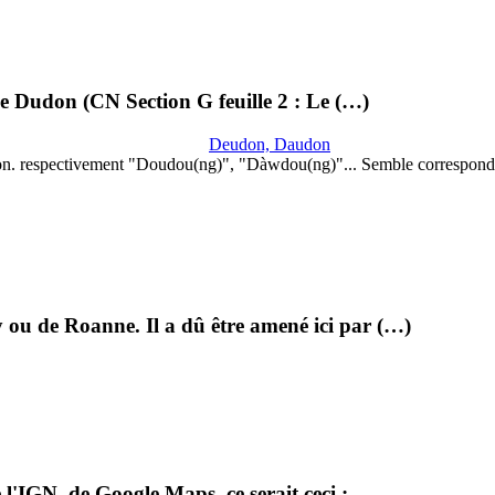
lle Dudon (CN Section G feuille 2 : Le (…)
Deudon, Daudon
on. respectivement "Doudou(ng)", "Dàwdou(ng)"... Semble correspond
 ou de Roanne. Il a dû être amené ici par (…)
l'IGN, de Google Maps, ce serait ceci :