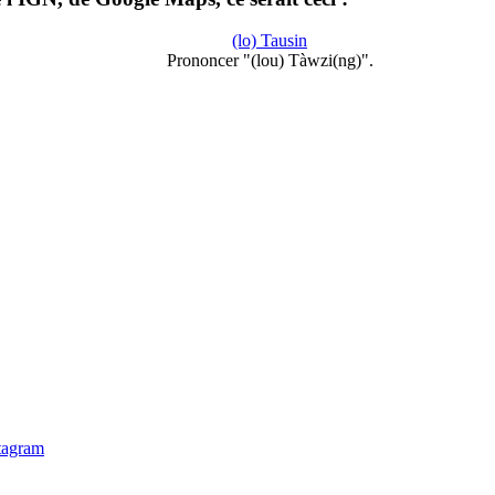
(lo) Tausin
Prononcer "(lou) Tàwzi(ng)".