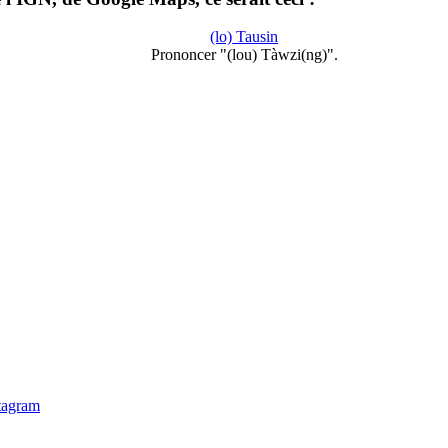
(lo) Tausin
Prononcer "(lou) Tàwzi(ng)".