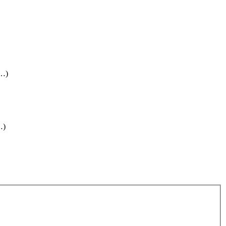
(…)
…)