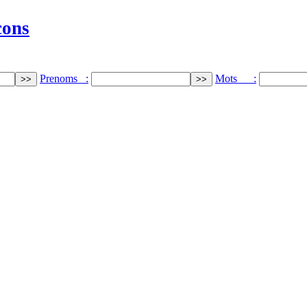
cons
Prenoms :
Mots :