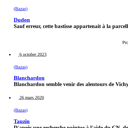
(Bazas)
Dudon
Sauf erreur, cette bastisse appartenait à la parce
Pr
6 octobre 2023
(Bazas)
Blanchardon
Blanchardon semble venir des alentours de Vichy
26 mars 2020
(Bazas)
Tauzin
D'après une recherche pointue à l'aide du CN, de 