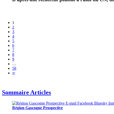
1
2
3
4
5
6
7
8
9
…
58
∞
Sommaire Articles
Région Gascogne Prospective