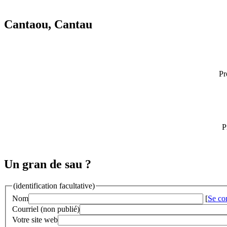
Cantaou, Cantau
Pr
P
Un gran de sau ?
(identification facultative)
Nom
[
Se co
Courriel (non publié)
Votre site web