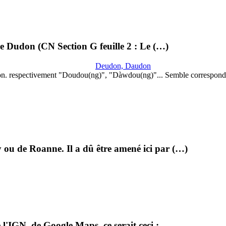
lle Dudon (CN Section G feuille 2 : Le (…)
Deudon, Daudon
on. respectivement "Doudou(ng)", "Dàwdou(ng)"... Semble correspond
 ou de Roanne. Il a dû être amené ici par (…)
l'IGN, de Google Maps, ce serait ceci :