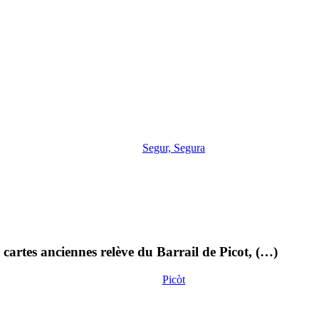
Segur, Segura
cartes anciennes relève du Barrail de Picot, (…)
Picòt