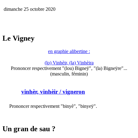
dimanche 25 octobre 2020
Le Vigney
en graphie alibertine :
(lo) Vinhèir, (la) Vinhèira
Prononcer respectivement "(lou) Bigneÿ", "(la) Bigneÿre"...
(masculin, féminin)
vinhèr, vinhèir
/ vigneron
Prononcer respectivement "binyè", "binyeÿ".
Un gran de sau ?