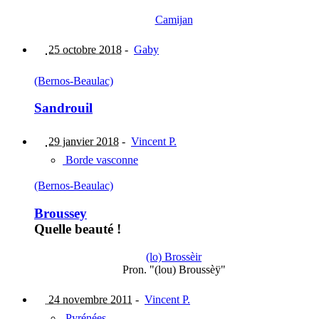
Camijan
25 octobre 2018
-
Gaby
(Bernos-Beaulac)
Sandrouil
29 janvier 2018
-
Vincent P.
Borde vasconne
(Bernos-Beaulac)
Broussey
Quelle beauté !
(lo) Brossèir
Pron. "(lou) Broussèÿ"
24 novembre 2011
-
Vincent P.
Pyrénées