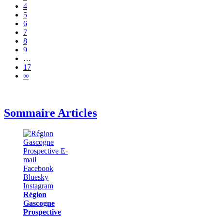
4
5
6
7
8
9
…
17
∞
Sommaire Articles
Région
Gascogne
Prospective