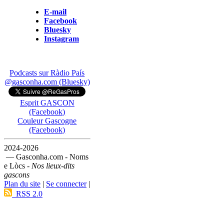
E-mail
Facebook
Bluesky
Instagram
Podcasts sur Ràdio País
@gasconha.com (Bluesky)
Esprit GASCON
(Facebook)
Couleur Gascogne
(Facebook)
2024-2026
— Gasconha.com - Noms
e Lòcs -
Nos lieux-dits
gascons
Plan du site
|
Se connecter
|
RSS 2.0