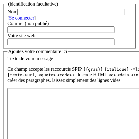
(identification facultative)
Nom
[
Se connecter
]
Courriel (non publié)
Votre site web
Ajoutez votre commentaire ici
Texte de votre message
Ce champ accepte les raccourcis SPIP
{{gras}}
{italique}
-*l
et le code HTML
[texte->url]
<quote>
<code>
<q>
<del>
<in
créer des paragraphes, laissez simplement des lignes vides.