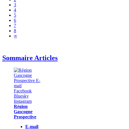
3
4
5
6
7
8
∞
Sommaire Articles
Région
Gascogne
Prospective
E-mail