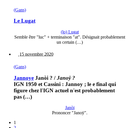
(Gans)
Le Lugat
(lo) Lugat
Semble être "luc" + terminaison "at". Désignait probablement
un certain (…)
15 novembre 2020
(Gans)
Jannoye
Janòi ?
/
Janoÿ ?
IGN 1950 et Cassini : Jannoy ; le e final qui
figure chez l'IGN actuel n'est probablement
pas (…)
Janòi
Prononcer "Janoÿ".
1
2