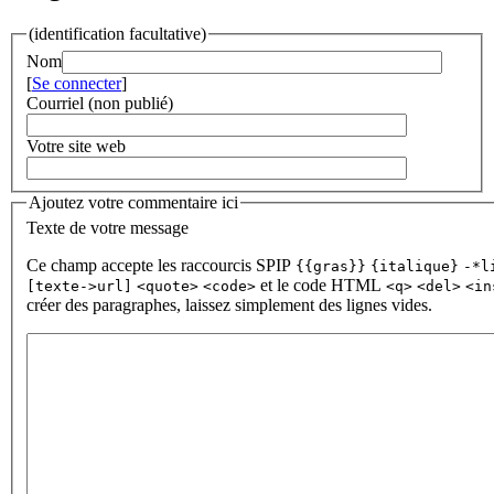
(identification facultative)
Nom
[
Se connecter
]
Courriel (non publié)
Votre site web
Ajoutez votre commentaire ici
Texte de votre message
Ce champ accepte les raccourcis SPIP
{{gras}}
{italique}
-*l
et le code HTML
[texte->url]
<quote>
<code>
<q>
<del>
<in
créer des paragraphes, laissez simplement des lignes vides.