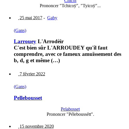
Chicòi
Prononcer "Tchicoÿ", "Tyicoÿ"...
25 mai 2017
-
Gaby
(Gans)
Larrouey
L'Arrodèir
C'est bien sûr L'ARROUDEY qu'il faut
comprendre, avec ce fameux amuïssement des
b, d, g et même (…)
7 février 2022
(Gans)
Pellebousset
Pelabosset
Prononcer "Péleboussétt".
15 novembre 2020