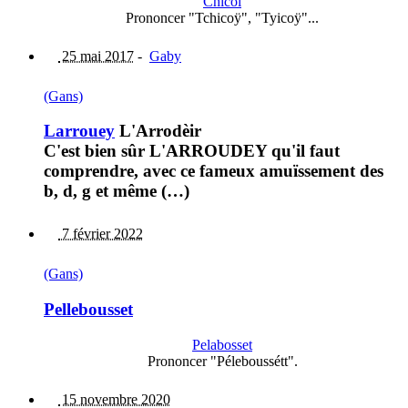
Chicòi
Prononcer "Tchicoÿ", "Tyicoÿ"...
25 mai 2017
-
Gaby
(Gans)
Larrouey
L'Arrodèir
C'est bien sûr L'ARROUDEY qu'il faut
comprendre, avec ce fameux amuïssement des
b, d, g et même (…)
7 février 2022
(Gans)
Pellebousset
Pelabosset
Prononcer "Péleboussétt".
15 novembre 2020