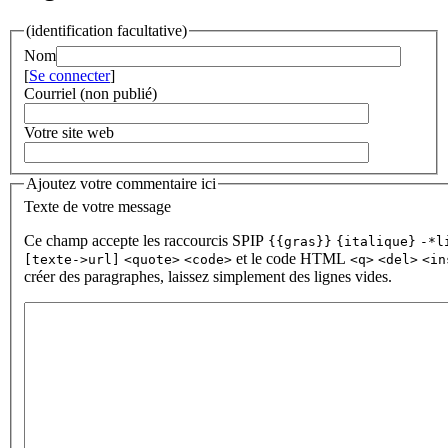
(identification facultative)
Nom
[
Se connecter
]
Courriel (non publié)
Votre site web
Ajoutez votre commentaire ici
Texte de votre message
Ce champ accepte les raccourcis SPIP
{{gras}}
{italique}
-*l
et le code HTML
[texte->url]
<quote>
<code>
<q>
<del>
<in
créer des paragraphes, laissez simplement des lignes vides.