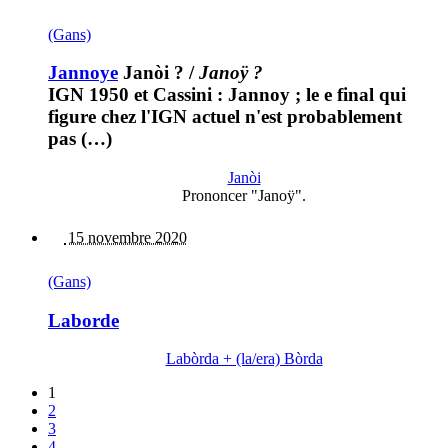
(Gans)
Jannoye
Janòi ?
/
Janoÿ ?
IGN 1950 et Cassini : Jannoy ; le e final qui
figure chez l'IGN actuel n'est probablement
pas (…)
Janòi
Prononcer "Janoÿ".
15 novembre 2020
(Gans)
Laborde
Labòrda + (la/era) Bòrda
1
2
3
4