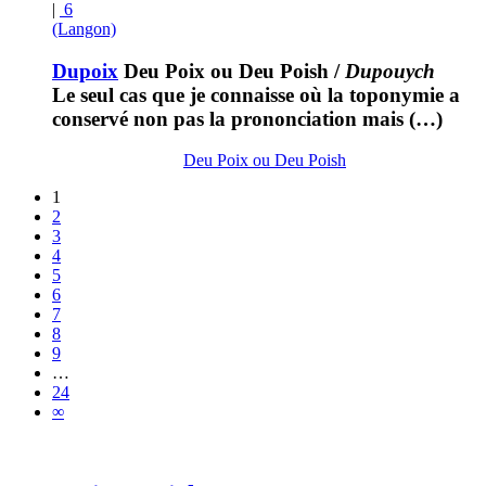
|
6
(Langon)
Dupoix
Deu Poix ou Deu Poish
/
Dupouych
Le seul cas que je connaisse où la toponymie a
conservé non pas la prononciation mais (…)
Deu Poix ou Deu Poish
1
2
3
4
5
6
7
8
9
…
24
∞