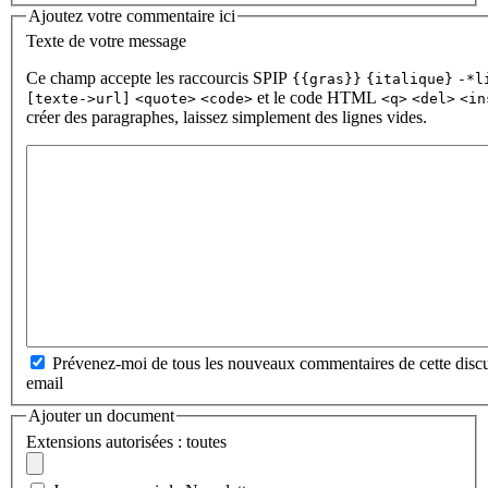
Ajoutez votre commentaire ici
Texte de votre message
Ce champ accepte les raccourcis SPIP
{{gras}}
{italique}
-*l
et le code HTML
[texte->url]
<quote>
<code>
<q>
<del>
<in
créer des paragraphes, laissez simplement des lignes vides.
Prévenez-moi de tous les nouveaux commentaires de cette discu
email
Ajouter un document
Extensions autorisées : toutes