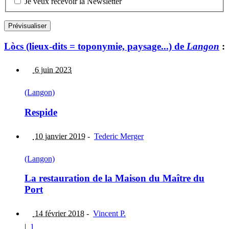
Je veux recevoir la Newsletter
Lòcs (lieux-dits = toponymie, paysage...) de
Langon
:
6 juin 2023
(Langon)
Respide
10 janvier 2019
-
Tederic Merger
(Langon)
La restauration de la Maison du Maître du
Port
14 février 2018
-
Vincent P.
|
1