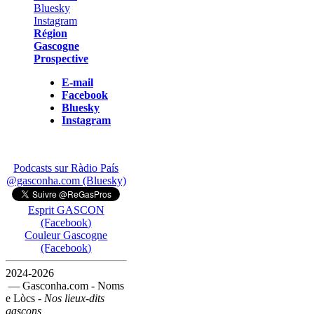
Région
Gascogne
Prospective
E-mail
Facebook
Bluesky
Instagram
Podcasts sur Ràdio País
@gasconha.com (Bluesky)
Esprit GASCON
(Facebook)
Couleur Gascogne
(Facebook)
2024-2026
— Gasconha.com - Noms
e Lòcs -
Nos lieux-dits
gascons