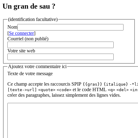
Un gran de sau ?
(identification facultative)
Nom
[
Se connecter
]
Courriel (non publié)
Votre site web
Ajoutez votre commentaire ici
Texte de votre message
Ce champ accepte les raccourcis SPIP
{{gras}}
{italique}
-*l
et le code HTML
[texte->url]
<quote>
<code>
<q>
<del>
<in
créer des paragraphes, laissez simplement des lignes vides.