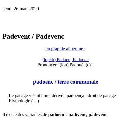
jeudi 26 mars 2020
Padevent
/ Padevenc
en graphie alibertine :
(lo,eth) Padoen, Padoenc
Prononcer "(lou) Padouén(c)".
padoenc
/ terre communale
Le pacage y était libre. dérivé : padoença : droit de pacage
Etymologie (…)
Il existe des variantes de
padoenc
:
padivenc, padevenc
.