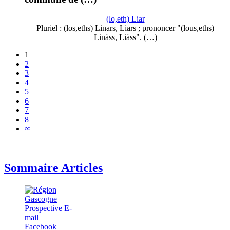
(lo,eth) Liar
Pluriel : (los,eths) Linars, Liars ; prononcer "(lous,eths)
Linàss, Liàss". (…)
1
2
3
4
5
6
7
8
∞
Sommaire Articles