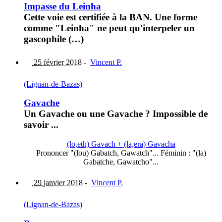
Impasse du Leinha
Cette voie est certifiée à la BAN. Une forme
comme "Leinha" ne peut qu'interpeler un
gascophile (…)
25 février 2018
-
Vincent P.
(Lignan-de-Bazas)
Gavache
Un Gavache ou une Gavache ? Impossible de
savoir ...
(lo,eth) Gavach + (la,era) Gavacha
Prononcer "(lou) Gabatch, Gawatch"... Féminin : "(la)
Gabatche, Gawatcho"...
29 janvier 2018
-
Vincent P.
(Lignan-de-Bazas)