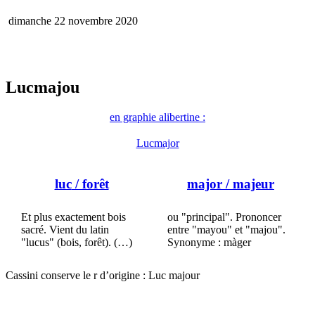
dimanche 22 novembre 2020
Lucmajou
en graphie alibertine :
Lucmajor
luc
/ forêt
major
/ majeur
Et plus exactement bois
ou "principal". Prononcer
sacré. Vient du latin
entre "mayou" et "majou".
"lucus" (bois, forêt). (…)
Synonyme : màger
Cassini conserve le r d’origine : Luc majour