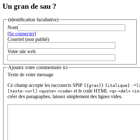
Un gran de sau ?
(identification facultative)
Nom
[
Se connecter
]
Courriel (non publié)
Votre site web
Ajoutez votre commentaire ici
Texte de votre message
Ce champ accepte les raccourcis SPIP
{{gras}}
{italique}
-*l
et le code HTML
[texte->url]
<quote>
<code>
<q>
<del>
<in
créer des paragraphes, laissez simplement des lignes vides.