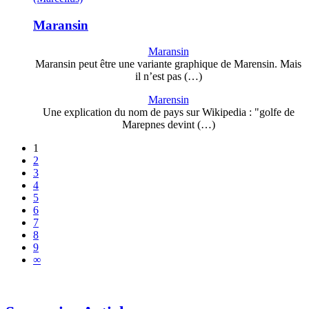
Maransin
Maransin
Maransin peut être une variante graphique de Marensin. Mais
il n’est pas (…)
Marensin
Une explication du nom de pays sur Wikipedia : "golfe de
Marepnes devint (…)
1
2
3
4
5
6
7
8
9
∞