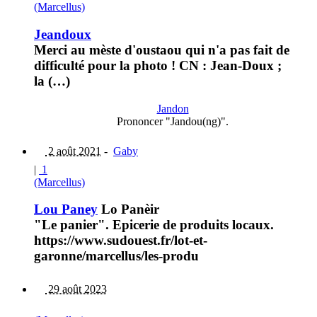
(Marcellus)
Jeandoux
Merci au mèste d'oustaou qui n'a pas fait de
difficulté pour la photo ! CN : Jean-Doux ;
la (…)
Jandon
Prononcer "Jandou(ng)".
2 août 2021
-
Gaby
|
1
(Marcellus)
Lou Paney
Lo Panèir
"Le panier". Epicerie de produits locaux.
https://www.sudouest.fr/lot-et-
garonne/marcellus/les-produ
29 août 2023