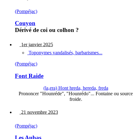
(Pompéjac)
Couyon
Dérivé de coi ou colhon ?
1er janvier 2025
Toponymes vandalisés, barbarismes...
(Pompéjac)
Font Raide
(la,era) Hont hreda, hereda, freda
Prononcer "Hounréde", "Hounrédo"... Fontaine ou source
froide.
21 novembre 2023
(Pompéjac)
Les Aubas