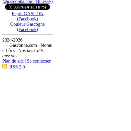
@gasconha.com (Bluesky)
Esprit GASCON
(Facebook)
Couleur Gascogne
(Facebook)
2024-2026
— Gasconha.com - Noms
e Lòcs -
Nos lieux-dits
gascons
Plan du site
|
Se connecter
|
RSS 2.0