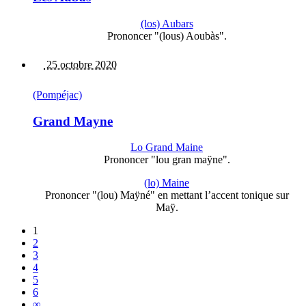
(los) Aubars
Prononcer "(lous) Aoubàs".
25 octobre 2020
(Pompéjac)
Grand Mayne
Lo Grand Maine
Prononcer "lou gran maÿne".
(lo) Maine
Prononcer "(lou) Maÿné" en mettant l’accent tonique sur
Maÿ.
1
2
3
4
5
6
∞