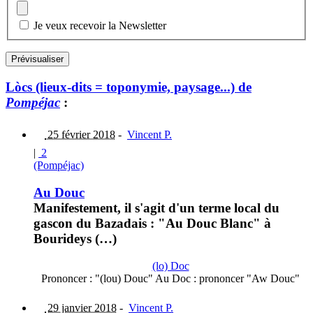
Je veux recevoir la Newsletter
Lòcs (lieux-dits = toponymie, paysage...) de
Pompéjac
:
25 février 2018
-
Vincent P.
|
2
(Pompéjac)
Au Douc
Manifestement, il s'agit d'un terme local du
gascon du Bazadais : "Au Douc Blanc" à
Bourideys (…)
(lo) Doc
Prononcer : "(lou) Douc" Au Doc : prononcer "Aw Douc"
29 janvier 2018
-
Vincent P.