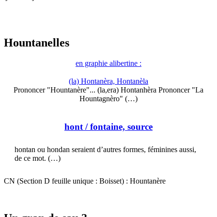
Hountanelles
en graphie alibertine :
(la) Hontanèra, Hontanèla
Prononcer "Hountanère"... (la,era) Hontanhèra Prononcer "La
Hountagnèro" (…)
hont
/ fontaine, source
hontan ou hondan seraient d’autres formes, féminines aussi,
de ce mot. (…)
CN (Section D feuille unique : Boisset) : Hountanère