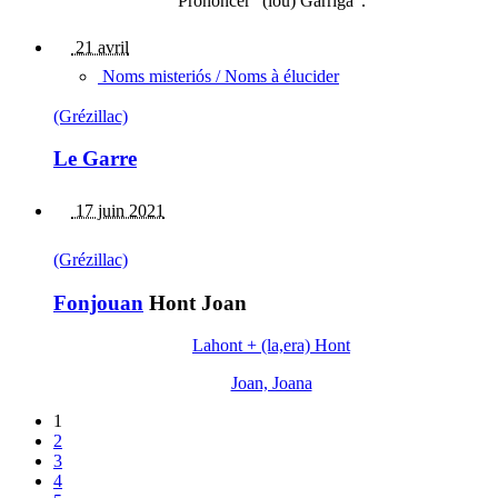
Prononcer "(lou) Garrigà".
21 avril
Noms misteriós / Noms à élucider
(Grézillac)
Le Garre
17 juin 2021
(Grézillac)
Fonjouan
Hont Joan
Lahont + (la,era) Hont
Joan, Joana
1
2
3
4