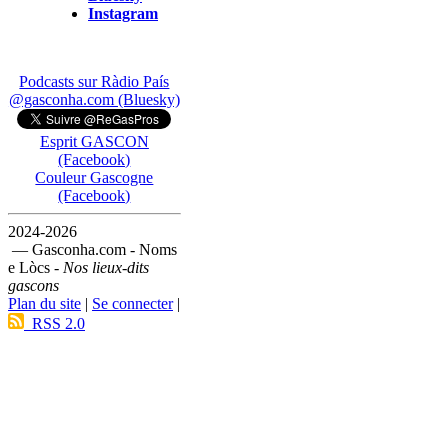
Instagram
Podcasts sur Ràdio País
@gasconha.com (Bluesky)
Esprit GASCON
(Facebook)
Couleur Gascogne
(Facebook)
2024-2026
— Gasconha.com - Noms
e Lòcs -
Nos lieux-dits
gascons
Plan du site
|
Se connecter
|
RSS 2.0