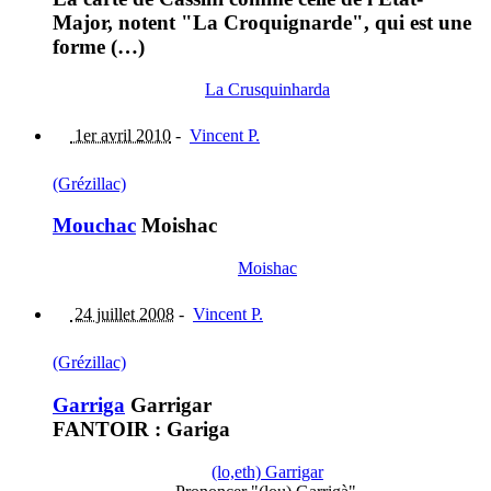
Major, notent "La Croquignarde", qui est une
forme (…)
La Crusquinharda
1er avril 2010
-
Vincent P.
(Grézillac)
Mouchac
Moishac
Moishac
24 juillet 2008
-
Vincent P.
(Grézillac)
Garriga
Garrigar
FANTOIR : Gariga
(lo,eth) Garrigar