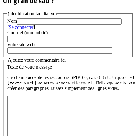
Un gran de sau ?
(identification facultative)
Nom
[
Se connecter
]
Courriel (non publié)
Votre site web
Ajoutez votre commentaire ici
Texte de votre message
Ce champ accepte les raccourcis SPIP
{{gras}}
{italique}
-*l
et le code HTML
[texte->url]
<quote>
<code>
<q>
<del>
<in
créer des paragraphes, laissez simplement des lignes vides.