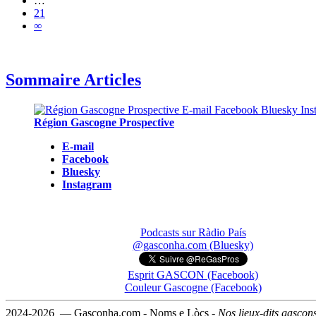
…
21
∞
Sommaire Articles
Région Gascogne Prospective
E-mail
Facebook
Bluesky
Instagram
Podcasts sur Ràdio País
@gasconha.com (Bluesky)
Esprit GASCON (Facebook)
Couleur Gascogne (Facebook)
2024-2026 — Gasconha.com - Noms e Lòcs -
Nos lieux-dits gascon