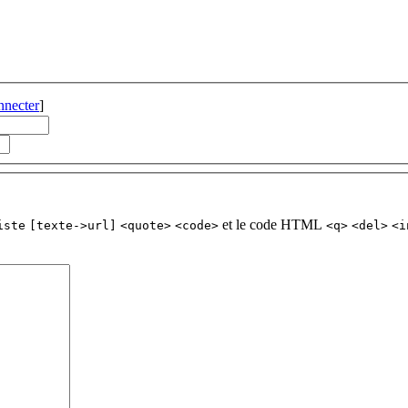
nnecter
]
et le code HTML
iste
[texte->url]
<quote>
<code>
<q>
<del>
<i