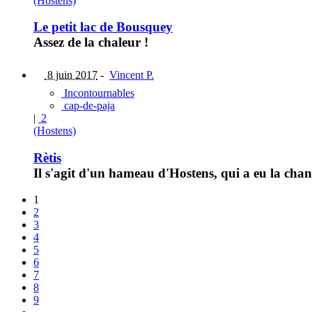
(Hostens)
Le petit lac de Bousquey
Assez de la chaleur !
8 juin 2017
-
Vincent P.
Incontournables
cap-de-paja
|
2
(Hostens)
Rètis
Il s'agit d'un hameau d'Hostens, qui a eu la cha
1
2
3
4
5
6
7
8
9