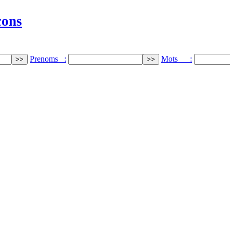
cons
Prenoms :
Mots :