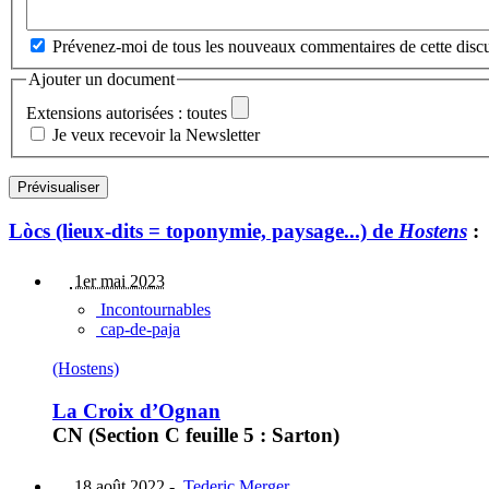
Prévenez-moi de tous les nouveaux commentaires de cette discu
Ajouter un document
Extensions autorisées : toutes
Je veux recevoir la Newsletter
Lòcs (lieux-dits = toponymie, paysage...) de
Hostens
:
1er mai 2023
Incontournables
cap-de-paja
(Hostens)
La Croix d’Ognan
CN (Section C feuille 5 : Sarton)
18 août 2022
-
Tederic Merger