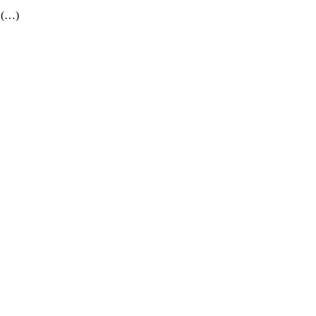
. (…)