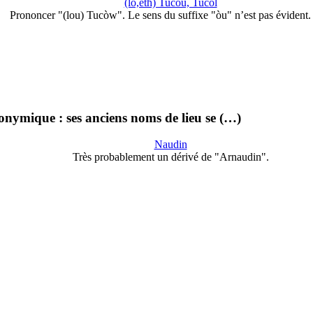
(lo,eth) Tucòu, Tucòl
Prononcer "(lou) Tucòw". Le sens du suffixe "òu" n’est pas évident
onymique : ses anciens noms de lieu se (…)
Naudin
Très probablement un dérivé de "Arnaudin".