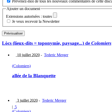
Prévenez-moi de tous les nouveaux commentaires de cette discu
Ajouter un document
Extensions autorisées : toutes
Je veux recevoir la Newsletter
Lòcs (lieux-dits = toponymie, paysage...) de
Colomiers
10 juillet 2020
-
Tederic Merger
(Colomiers)
allée de la Blanquette
3 juillet 2020
-
Tederic Merger
|
5
(Colomiers)