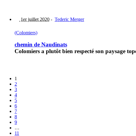
1er juillet 2020
-
Tederic Merger
(Colomiers)
chemin de Naudinats
Colomiers a plutôt bien respecté son paysage top
1
2
3
4
5
6
7
8
9
…
11