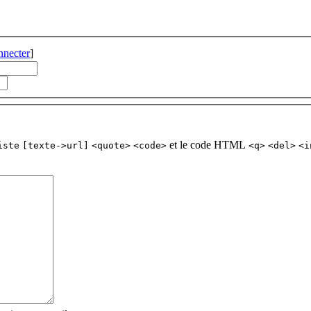
nnecter
]
et le code HTML
iste
[texte->url]
<quote>
<code>
<q>
<del>
<i