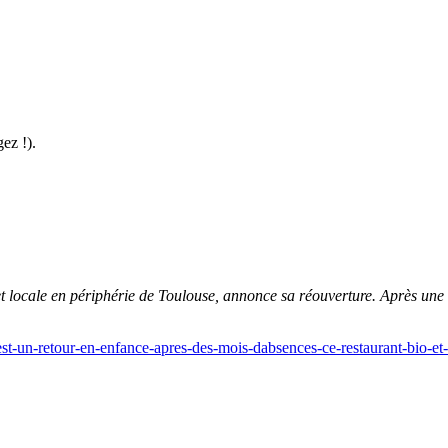
ez !).
et locale en périphérie de Toulouse, annonce sa réouverture. Après une
st-un-retour-en-enfance-apres-des-mois-dabsences-ce-restaurant-bio-et