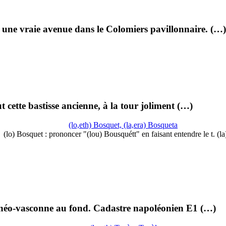
une vraie avenue dans le Colomiers pavillonnaire. (…)
 cette bastisse ancienne, à la tour joliment (…)
(lo,eth) Bosquet, (la,era) Bosqueta
(lo) Bosquet : prononcer "(lou) Bousquétt" en faisant entendre le t. (l
e néo-vasconne au fond. Cadastre napoléonien E1 (…)