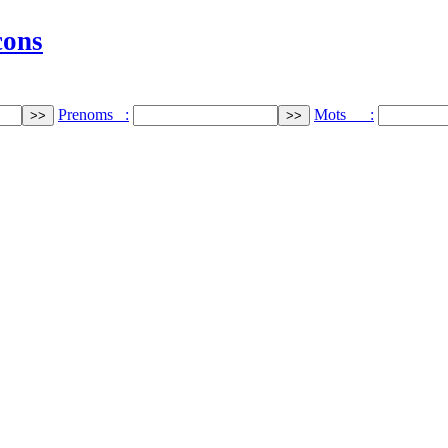
cons
Prenoms :
Mots :