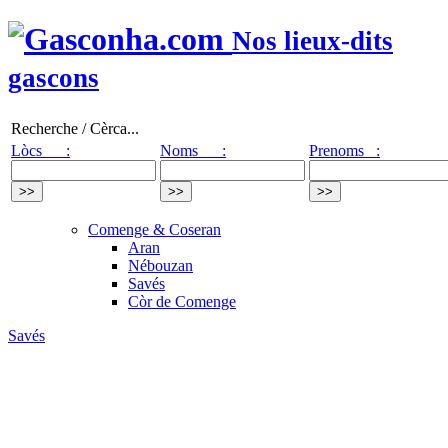
Nos lieux-dits
gascons
Recherche / Cèrca...
Lòcs :
Noms :
Prenoms :
Comenge & Coseran
Aran
Nébouzan
Savés
Còr de Comenge
Savés