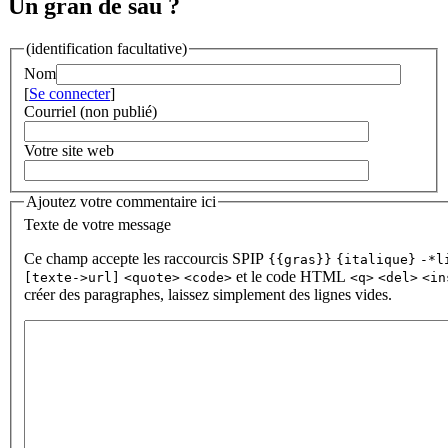
Un gran de sau ?
(identification facultative)
Nom
[
Se connecter
]
Courriel (non publié)
Votre site web
Ajoutez votre commentaire ici
Texte de votre message
Ce champ accepte les raccourcis SPIP
{{gras}}
{italique}
-*l
et le code HTML
[texte->url]
<quote>
<code>
<q>
<del>
<in
créer des paragraphes, laissez simplement des lignes vides.