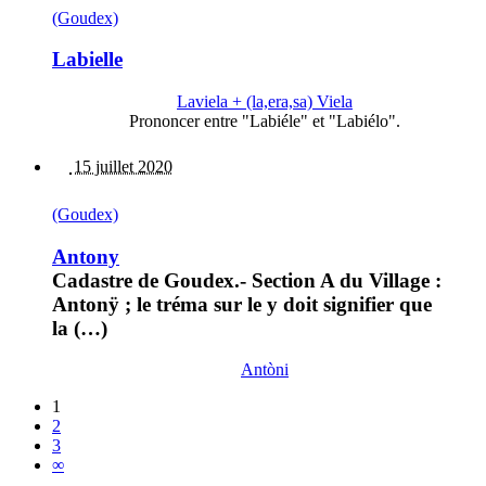
(Goudex)
Labielle
Laviela + (la,era,sa) Viela
Prononcer entre "Labiéle" et "Labiélo".
15 juillet 2020
(Goudex)
Antony
Cadastre de Goudex.- Section A du Village :
Antonÿ ; le tréma sur le y doit signifier que
la (…)
Antòni
1
2
3
∞