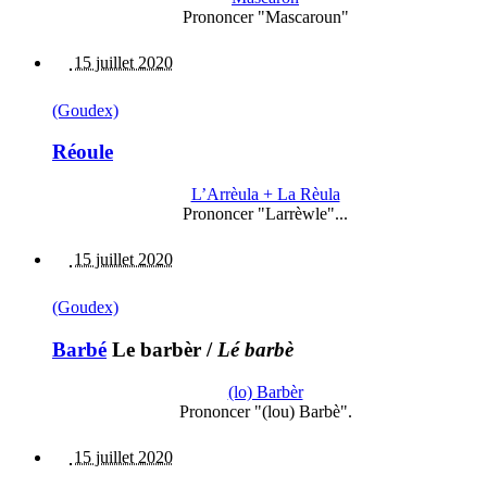
Prononcer "Mascaroun"
15 juillet 2020
(Goudex)
Réoule
L’Arrèula + La Rèula
Prononcer "Larrèwle"...
15 juillet 2020
(Goudex)
Barbé
Le barbèr
/
Lé barbè
(lo) Barbèr
Prononcer "(lou) Barbè".
15 juillet 2020