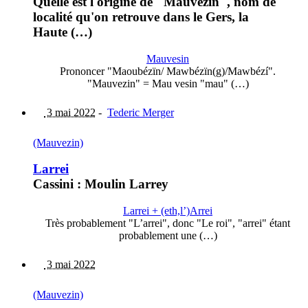
Quelle est l'origine de "Mauvezin", nom de
localité qu'on retrouve dans le Gers, la
Haute (…)
Mauvesin
Prononcer "Maoubézïn/ Mawbézïn(g)/Mawbézí".
"Mauvezin" = Mau vesin "mau" (…)
3 mai 2022
-
Tederic Merger
(Mauvezin)
Larrei
Cassini : Moulin Larrey
Larrei + (eth,l’)Arrei
Très probablement "L’arrei", donc "Le roi", "arrei" étant
probablement une (…)
3 mai 2022
(Mauvezin)