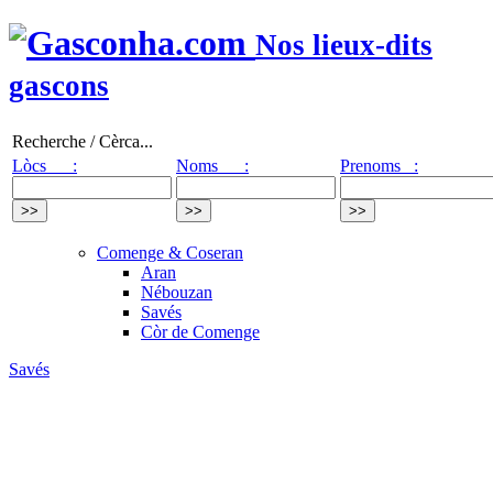
Nos lieux-dits
gascons
Recherche / Cèrca...
Lòcs :
Noms :
Prenoms :
Comenge & Coseran
Aran
Nébouzan
Savés
Còr de Comenge
Savés