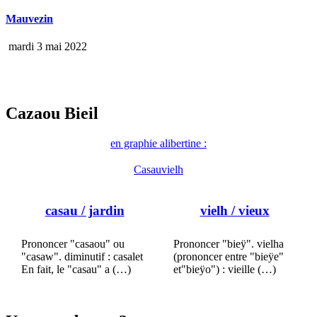
Mauvezin
mardi 3 mai 2022
Cazaou Bieil
en graphie alibertine :
Casauvielh
casau
/ jardin
vielh
/ vieux
Prononcer "casaou" ou
Prononcer "bieÿ". vielha
"casaw". diminutif : casalet
(prononcer entre "bieÿe"
En fait, le "casau" a (…)
et"bieÿo") : vieille (…)