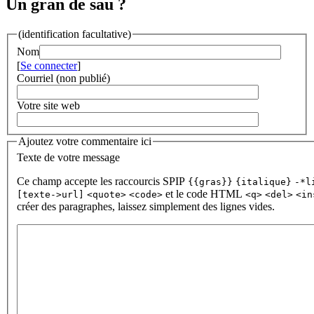
Un gran de sau ?
(identification facultative)
Nom
[
Se connecter
]
Courriel (non publié)
Votre site web
Ajoutez votre commentaire ici
Texte de votre message
Ce champ accepte les raccourcis SPIP
{{gras}}
{italique}
-*l
et le code HTML
[texte->url]
<quote>
<code>
<q>
<del>
<in
créer des paragraphes, laissez simplement des lignes vides.