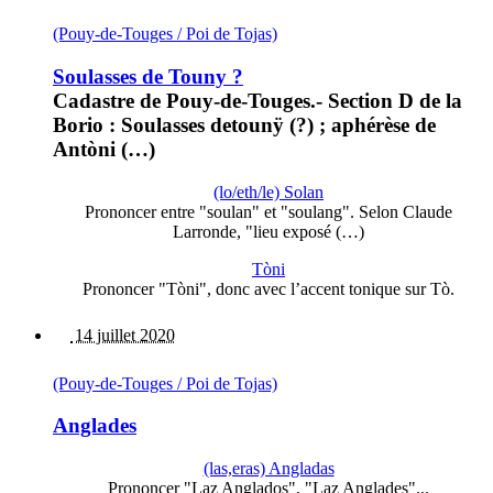
(Pouy-de-Touges / Poi de Tojas)
Soulasses de Touny ?
Cadastre de Pouy-de-Touges.- Section D de la
Borio : Soulasses detounÿ (?) ; aphérèse de
Antòni (…)
(lo/eth/le) Solan
Prononcer entre "soulan" et "soulang". Selon Claude
Larronde, "lieu exposé (…)
Tòni
Prononcer "Tòni", donc avec l’accent tonique sur Tò.
14 juillet 2020
(Pouy-de-Touges / Poi de Tojas)
Anglades
(las,eras) Angladas
Prononcer "Laz Anglados", "Laz Anglades"...