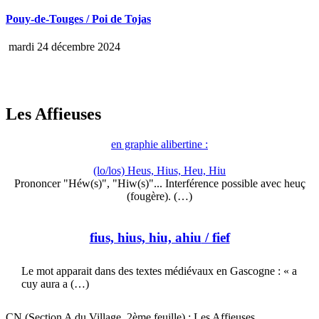
Pouy-de-Touges / Poi de Tojas
mardi 24 décembre 2024
Les Affieuses
en graphie alibertine :
(lo/los) Heus, Hius, Heu, Hiu
Prononcer "Héw(s)", "Hiw(s)"... Interférence possible avec heuç
(fougère). (…)
fius, hius, hiu, ahiu
/ fief
Le mot apparait dans des textes médiévaux en Gascogne : « a
cuy aura a (…)
CN (Section A du Village, 2ème feuille) : Les Affieuses