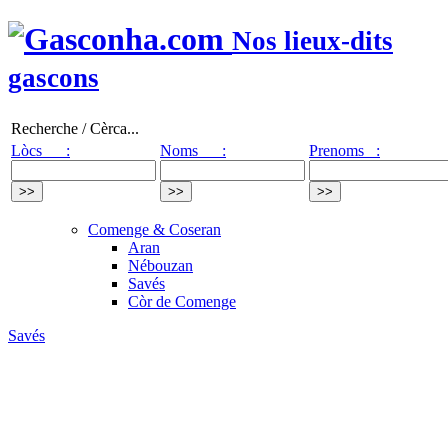
Nos lieux-dits
gascons
Recherche / Cèrca...
Lòcs :
Noms :
Prenoms :
Comenge & Coseran
Aran
Nébouzan
Savés
Còr de Comenge
Savés