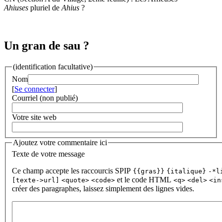
Ahiuses
pluriel de
Ahius
?
Un gran de sau ?
(identification facultative)
Nom
[
Se connecter
]
Courriel (non publié)
Votre site web
Ajoutez votre commentaire ici
Texte de votre message
Ce champ accepte les raccourcis SPIP
{{gras}}
{italique}
-*l
et le code HTML
[texte->url]
<quote>
<code>
<q>
<del>
<in
créer des paragraphes, laissez simplement des lignes vides.