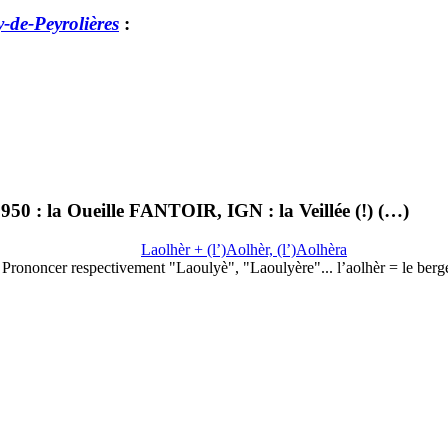
-de-Peyrolières
:
950 : la Oueille FANTOIR, IGN : la Veillée (!) (…)
Laolhèr + (l’)Aolhèr, (l’)Aolhèra
Prononcer respectivement "Laoulyè", "Laoulyère"... l’aolhèr = le berg