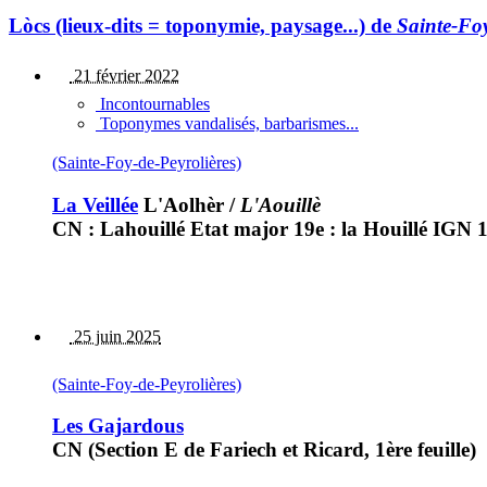
Lòcs (lieux-dits = toponymie, paysage...) de
Sainte-Foy
21 février 2022
Incontournables
Toponymes vandalisés, barbarismes...
(Sainte-Foy-de-Peyrolières)
La Veillée
L'Aolhèr
/
L'Aouillè
CN : Lahouillé Etat major 19e : la Houillé IGN 1
25 juin 2025
(Sainte-Foy-de-Peyrolières)
Les Gajardous
CN (Section E de Fariech et Ricard, 1ère feuille)