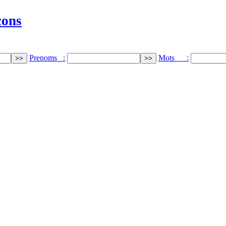
cons
Prenoms :
Mots :