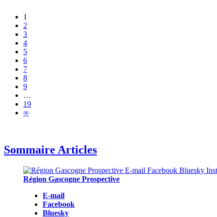
1
2
3
4
5
6
7
8
9
…
19
∞
Sommaire Articles
Région Gascogne Prospective
E-mail
Facebook
Bluesky