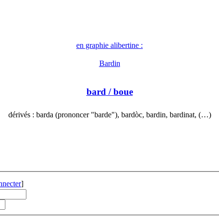
en graphie alibertine :
Bardin
bard
/ boue
dérivés : barda (prononcer "barde"), bardòc, bardin, bardinat, (…)
nnecter
]