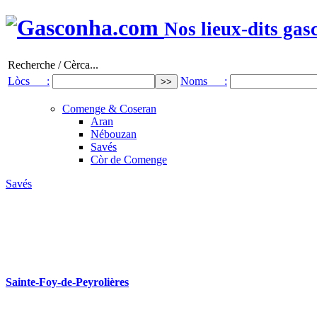
Nos lieux-dits gas
Recherche / Cèrca...
Lòcs :
Noms :
Comenge & Coseran
Aran
Nébouzan
Savés
Còr de Comenge
Savés
Sainte-Foy-de-Peyrolières