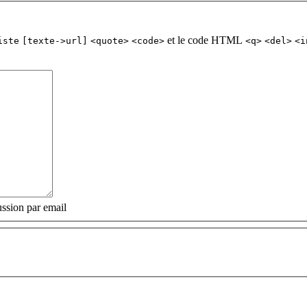
et le code HTML
iste
[texte->url]
<quote>
<code>
<q>
<del>
<i
ssion par email