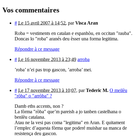
Vos commentaires
#
Le 15 avril 2007 à 14:52
,
par
Visca Aran
Roba = vestiments en catalan e espanhòu, en occitan "rauba".
Doncas lo "roba" aranés deu èsser una forma legitima.
Répondre à ce message
#
Le 16 novembre 2013 à 23:49
arroba
’roba’ n’ei pas trop gascon, ’arroba’ mei.
Répondre à ce message
#
Le 17 novembre 2013 à 10:07
,
par
Tederic M.
O meilèu
"ròba" o "arròba" ?
Damb eths accents, non ?
La fòrma "ròba" que’m pareish a jo tanben castelhana o
benlèu catalana.
Atau ne la vesi pas coma "legitima" en Aran. E quitament
l’emplec d’aquesta fòrma que poderé muishar ua manca de
resistença deu gascon.