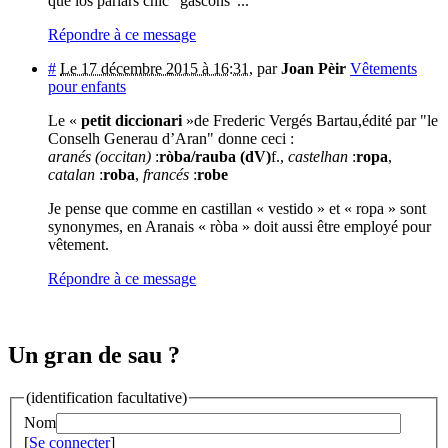
que los parlars chic "gascons"...
Répondre à ce message
#
Le 17 décembre 2015 à 16:31
,
par
Joan Pèir
Vêtements
pour enfants
Le «
petit diccionari
»de Frederic Vergés Bartau,édité par "le
Conselh Generau d’Aran" donne ceci :
aranés (occitan)
:
ròba/rauba (dV)
f.,
castelhan
:
ropa
,
catalan
:
roba
,
francés
:
robe
Je pense que comme en castillan « vestido » et « ropa » sont
synonymes, en Aranais « ròba » doit aussi être employé pour
vêtement.
Répondre à ce message
Un gran de sau ?
(identification facultative)
Nom
[
Se connecter
]