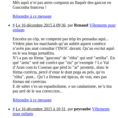
Mès aquò n’ei pas arren comparat au flaquèr deu gascon en
Gasconha francesa !
Répondre à ce message
#
Le 16 décembre 2015 à 09:36
,
par
Renaud
Vêtements pour
enfants
Encoèra un còp, ne compreni pas tròp les pensadas aquí...
Védetz plan los marchands qu’an aubèrt aquest comèrce
n’avèn pas anat consultar l’INOC davant. Qu’an escriut aquò
en le soa lenga jornalèira.
N’i a pas ua fòrma "gascona" de "ròba" qui seré "arròba". En
qué "arriu" seré mè corrèct que "riu" pr’exemple ? Lo Val
d’Aran com lo Coseran que pèrd lo "ar" prostetic, donc le
fòrma corrècta, percè d’estar le dont pega au peís, qu’es
"ròba", punt... Qu’i a fòrmas mè tipicas, de vrai, mes pas
fòrmas mè corrèctas.
E de saber s’es un espanholisme, o un catalanisme, ne’u tira
pas arré de le soa correccion...
Répondre à ce message
#
Le 16 décembre 2015 à 16:31
,
par
peyraube
Vêtements
pour enfants