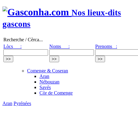
Nos lieux-dits
gascons
Recherche / Cèrca...
Lòcs :
Noms :
Prenoms :
Comenge & Coseran
Aran
Nébouzan
Savés
Còr de Comenge
Aran
Pyrénées