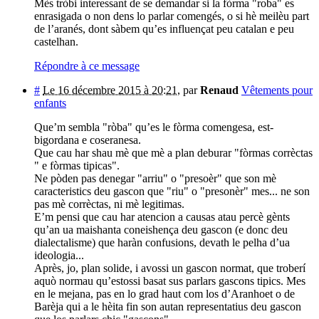
Mès tròbi interessant de se demandar si la fòrma "roba" es
enrasigada o non dens lo parlar comengés, o si hè meilèu part
de l’aranés, dont sàbem qu’es influençat peu catalan e peu
castelhan.
Répondre à ce message
#
Le 16 décembre 2015 à 20:21
,
par
Renaud
Vêtements pour
enfants
Que’m sembla "ròba" qu’es le fòrma comengesa, est-
bigordana e coseranesa.
Que cau har shau mè que mè a plan deburar "fòrmas corrèctas
" e fòrmas tipicas".
Ne pòden pas denegar "arriu" o "presoèr" que son mè
caracteristics deu gascon que "riu" o "presonèr" mes... ne son
pas mè corrèctas, ni mè legitimas.
E’m pensi que cau har atencion a causas atau percè gènts
qu’an ua maishanta coneishença deu gascon (e donc deu
dialectalisme) que haràn confusions, devath le pelha d’ua
ideologia...
Après, jo, plan solide, i avossi un gascon normat, que troberí
aquò normau qu’estossi basat sus parlars gascons tipics. Mes
en le mejana, pas en lo grad haut com los d’Aranhoet o de
Barèja qui a le hèita fin son autan representatius deu gascon