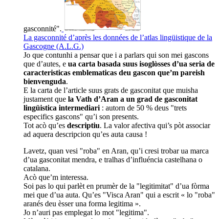
gasconnité".
La gasconnité d’après les données de l’atlas lingüistique de la
Gascogne (A.L.G.)
Jo que contunhi a pensar que i a parlars qui son mei gascons
que d’autes, e
ua carta basada suus isoglòsses d’ua seria de
caracteristicas emblematicas deu gascon que’m pareish
bienvenguda
.
E la carta de l’article suus grats de gasconitat que muisha
justament que
la Vath d’Aran a un grad de gasconitat
lingüistica intermediari
: autorn de 50 % deus "trets
especifics gascons" qu’i son presents.
Tot acò qu’es
descriptiu
. La valor afectiva qui’s pòt associar
ad aquera descripcion qu’es auta causa !
Lavetz, quan vesi "roba" en Aran, qu’i cresi trobar ua marca
d’ua gasconitat mendra, e tralhas d’influéncia castelhana o
catalana.
Acò que’m interessa.
Soi pas lo qui parlèt en prumèr de la "legitimitat" d’ua fòrma
mei que d’ua auta. Qu’es "Visca Aran" qui a escrit « lo "roba"
aranés deu èsser una forma legitima ».
Jo n’auri pas emplegat lo mot "legitima".