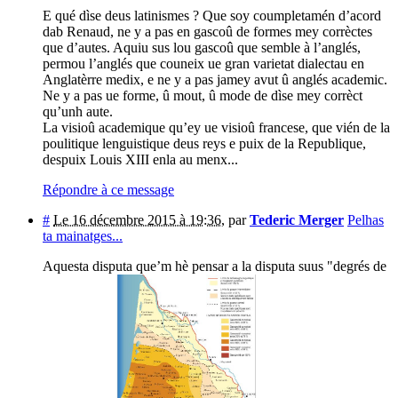
E qué dìse deus latinismes ? Que soy coumpletamén d’acord
dab Renaud, ne y a pas en gascoû de formes mey corrèctes
que d’autes. Aquiu sus lou gascoû que semble à l’anglés,
permou l’anglés que couneix ue gran varietat dialectau en
Anglatèrre medix, e ne y a pas jamey avut û anglés academic.
Ne y a pas ue forme, û mout, û mode de dìse mey corrèct
qu’unh aute.
La visioû academique qu’ey ue visioû francese, que vién de la
poulitique lenguistique deus reys e puix de la Republique,
despuix Louis XIII enla au menx...
Répondre à ce message
#
Le 16 décembre 2015 à 19:36
,
par
Tederic Merger
Pelhas
ta mainatges...
Aquesta disputa que’m hè pensar a la disputa suus "degrés de