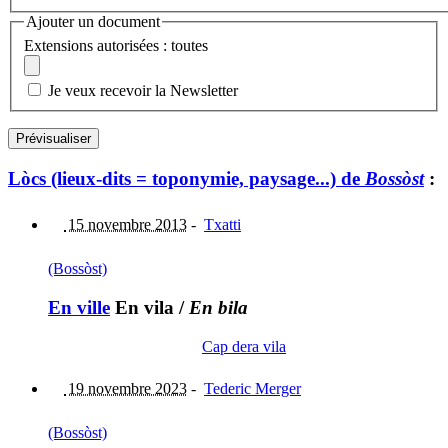
Ajouter un document
Extensions autorisées : toutes
Je veux recevoir la Newsletter
Lòcs (lieux-dits = toponymie, paysage...) de
Bossòst
:
15 novembre 2013
-
Txatti
(Bossòst)
En ville
En vila
/
En bila
Cap dera vila
19 novembre 2023
-
Tederic Merger
(Bossòst)