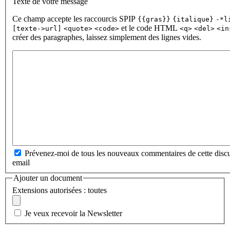
Texte de votre message
Ce champ accepte les raccourcis SPIP
{{gras}}
{italique}
-*l
et le code HTML
[texte->url]
<quote>
<code>
<q>
<del>
<in
créer des paragraphes, laissez simplement des lignes vides.
Prévenez-moi de tous les nouveaux commentaires de cette discu
email
Ajouter un document
Extensions autorisées : toutes
Je veux recevoir la Newsletter