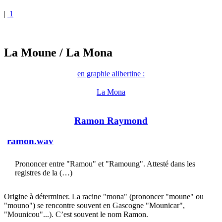
|
1
La Moune
/ La Mona
en graphie alibertine :
La Mona
Ramon Raymond
ramon.wav
Prononcer entre "Ramou" et "Ramoung". Attesté dans les
registres de la (…)
Origine à déterminer. La racine "mona" (prononcer "moune" ou
"mouno") se rencontre souvent en Gascogne "Mounicar",
"Mounicou"...). C’est souvent le nom Ramon.