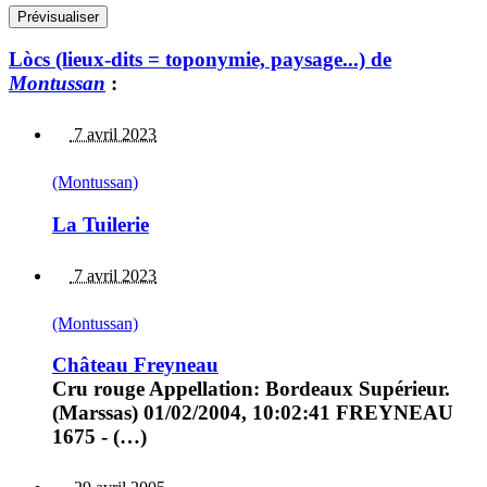
Lòcs (lieux-dits = toponymie, paysage...) de
Montussan
:
7 avril 2023
(Montussan)
La Tuilerie
7 avril 2023
(Montussan)
Château Freyneau
Cru rouge Appellation: Bordeaux Supérieur.
(Marssas) 01/02/2004, 10:02:41 FREYNEAU
1675 - (…)