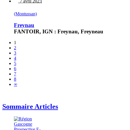
7 avril 2023
(Montussan)
Freynau
FANTOIR, IGN : Freynau, Freyneau
1
2
3
4
5
6
7
8
∞
Sommaire Articles