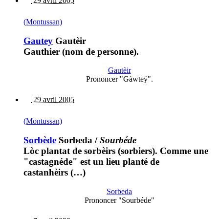
29 avril 2005
(Montussan)
Gautey
Gautèir
Gauthier (nom de personne).
Gautèir
Prononcer "Gàwteÿ".
29 avril 2005
(Montussan)
Sorbède
Sorbeda
/
Sourbéde
Lòc plantat de sorbèirs (sorbiers). Comme une
"castagnéde" est un lieu planté de
castanhèirs (…)
Sorbeda
Prononcer "Sourbéde"