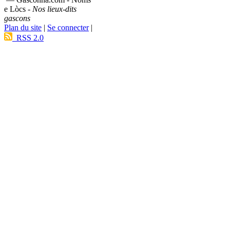
e Lòcs -
Nos lieux-dits
gascons
Plan du site
|
Se connecter
|
RSS 2.0