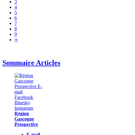
3
4
5
6
7
8
9
∞
Sommaire Articles
Région
Gascogne
Prospective
E-mail