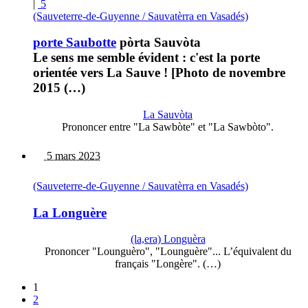
|
5
(Sauveterre-de-Guyenne / Sauvatèrra en Vasadés)
porte Saubotte
pòrta Sauvòta
Le sens me semble évident : c'est la porte
orientée vers La Sauve ! [Photo de novembre
2015 (…)
La Sauvòta
Prononcer entre "La Sawbòte" et "La Sawbòto".
5 mars 2023
(Sauveterre-de-Guyenne / Sauvatèrra en Vasadés)
La Longuère
(la,era) Longuèra
Prononcer "Lounguèro", "Lounguère"... L’équivalent du
français "Longère". (…)
1
2