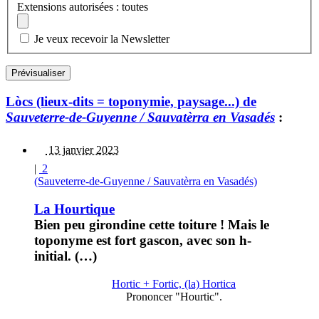
Extensions autorisées : toutes
Je veux recevoir la Newsletter
Lòcs (lieux-dits = toponymie, paysage...) de
Sauveterre-de-Guyenne / Sauvatèrra en Vasadés
:
13 janvier 2023
|
2
(Sauveterre-de-Guyenne / Sauvatèrra en Vasadés)
La Hourtique
Bien peu girondine cette toiture ! Mais le
toponyme est fort gascon, avec son h-
initial. (…)
Hortic + Fortic, (la) Hortica
Prononcer "Hourtic".