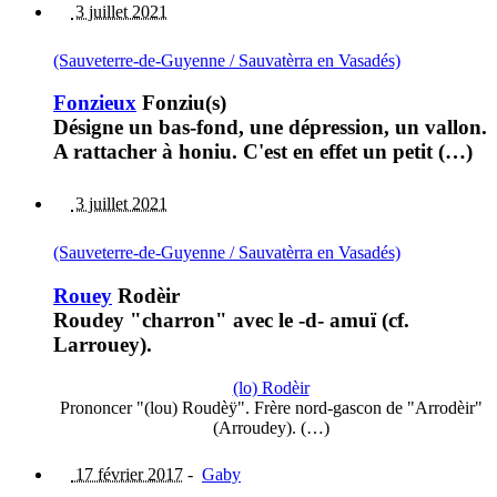
3 juillet 2021
(Sauveterre-de-Guyenne / Sauvatèrra en Vasadés)
Fonzieux
Fonziu(s)
Désigne un bas-fond, une dépression, un vallon.
A rattacher à honiu. C'est en effet un petit (…)
3 juillet 2021
(Sauveterre-de-Guyenne / Sauvatèrra en Vasadés)
Rouey
Rodèir
Roudey "charron" avec le -d- amuï (cf.
Larrouey).
(lo) Rodèir
Prononcer "(lou) Roudèÿ". Frère nord-gascon de "Arrodèir"
(Arroudey). (…)
17 février 2017
-
Gaby