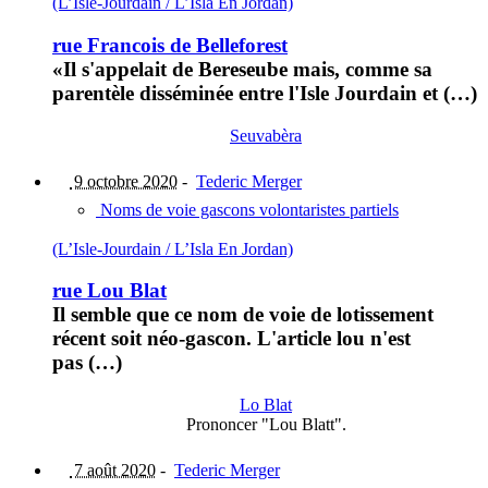
(L’Isle-Jourdain / L’Isla En Jordan)
rue Francois de Belleforest
«Il s'appelait de Bereseube mais, comme sa
parentèle disséminée entre l'Isle Jourdain et (…)
Seuvabèra
9 octobre 2020
-
Tederic Merger
Noms de voie gascons volontaristes partiels
(L’Isle-Jourdain / L’Isla En Jordan)
rue Lou Blat
Il semble que ce nom de voie de lotissement
récent soit néo-gascon. L'article lou n'est
pas (…)
Lo Blat
Prononcer "Lou Blatt".
7 août 2020
-
Tederic Merger