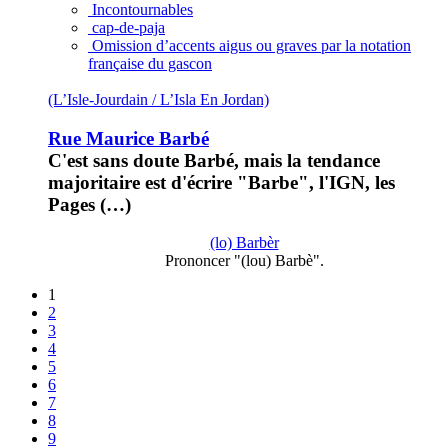
Incontournables
cap-de-paja
Omission d’accents aigus ou graves par la notation
française du gascon
(L’Isle-Jourdain / L’Isla En Jordan)
Rue Maurice Barbé
C'est sans doute Barbé, mais la tendance
majoritaire est d'écrire "Barbe", l'IGN, les
Pages (…)
(lo) Barbèr
Prononcer "(lou) Barbè".
1
2
3
4
5
6
7
8
9