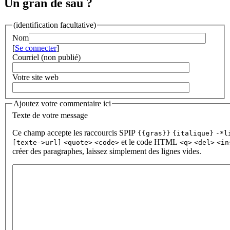
Un gran de sau ?
(identification facultative)
Nom
[
Se connecter
]
Courriel (non publié)
Votre site web
Ajoutez votre commentaire ici
Texte de votre message
Ce champ accepte les raccourcis SPIP
{{gras}}
{italique}
-*l
et le code HTML
[texte->url]
<quote>
<code>
<q>
<del>
<in
créer des paragraphes, laissez simplement des lignes vides.