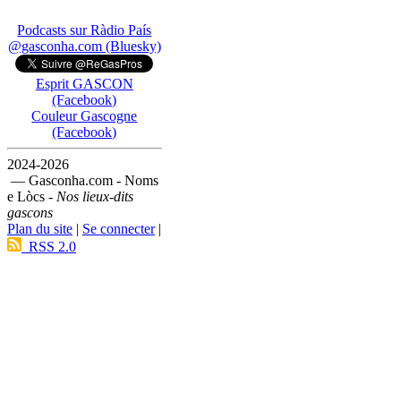
Podcasts sur Ràdio País
@gasconha.com (Bluesky)
Esprit GASCON
(Facebook)
Couleur Gascogne
(Facebook)
2024-2026
— Gasconha.com - Noms
e Lòcs -
Nos lieux-dits
gascons
Plan du site
|
Se connecter
|
RSS 2.0