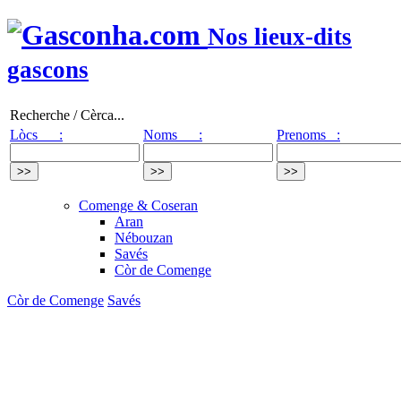
Nos lieux-dits
gascons
Recherche / Cèrca...
Lòcs :
Noms :
Prenoms :
Comenge & Coseran
Aran
Nébouzan
Savés
Còr de Comenge
Còr de Comenge
Savés