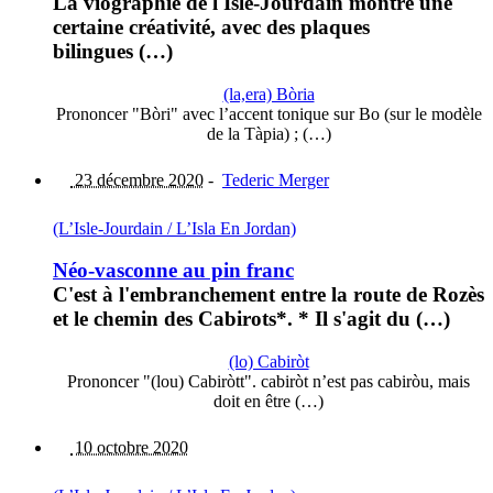
La viographie de l'Isle-Jourdain montre une
certaine créativité, avec des plaques
bilingues (…)
(la,era) Bòria
Prononcer "Bòri" avec l’accent tonique sur Bo (sur le modèle
de la Tàpia) ; (…)
23 décembre 2020
-
Tederic Merger
(L’Isle-Jourdain / L’Isla En Jordan)
Néo-vasconne au pin franc
C'est à l'embranchement entre la route de Rozès
et le chemin des Cabirots*. * Il s'agit du (…)
(lo) Cabiròt
Prononcer "(lou) Cabiròtt". cabiròt n’est pas cabiròu, mais
doit en être (…)
10 octobre 2020