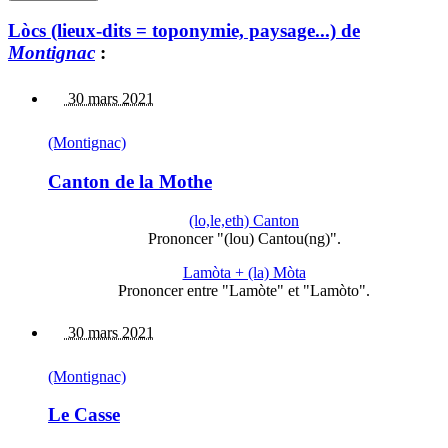
Lòcs (lieux-dits = toponymie, paysage...) de
Montignac
:
30 mars 2021
(Montignac)
Canton de la Mothe
(lo,le,eth) Canton
Prononcer "(lou) Cantou(ng)".
Lamòta + (la) Mòta
Prononcer entre "Lamòte" et "Lamòto".
30 mars 2021
(Montignac)
Le Casse