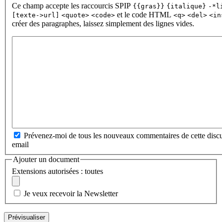
Ce champ accepte les raccourcis SPIP
{{gras}}
{italique}
-*l
et le code HTML
[texte->url]
<quote>
<code>
<q>
<del>
<in
créer des paragraphes, laissez simplement des lignes vides.
Prévenez-moi de tous les nouveaux commentaires de cette discu
email
Ajouter un document
Extensions autorisées : toutes
Je veux recevoir la Newsletter