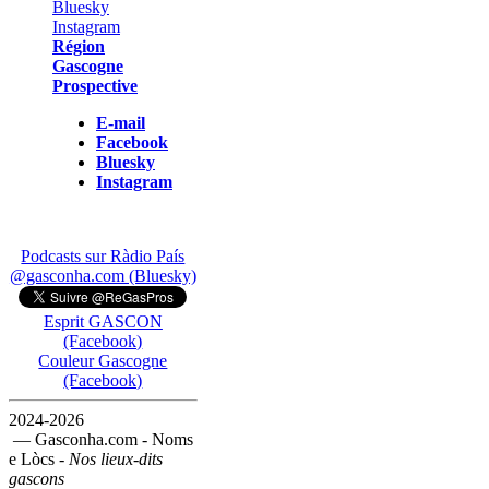
Région
Gascogne
Prospective
E-mail
Facebook
Bluesky
Instagram
Podcasts sur Ràdio País
@gasconha.com (Bluesky)
Esprit GASCON
(Facebook)
Couleur Gascogne
(Facebook)
2024-2026
— Gasconha.com - Noms
e Lòcs -
Nos lieux-dits
gascons