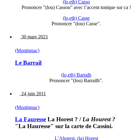
(lo,eth) Casso
Prononcer "(lou) Cassou" avec l’accent tonique sur ca !
(lo,eth) Casse
Prononcer "(lou) Casse".
30 mars 2021
(Montignac)
Le Barrail
(lo,eth) Barralh
Prononcer "(lou) Barrailh".
24 juin 2011
(Montignac)
La Fauresse
La Horest ?
/
La Hourest ?
"La Hauresse" sur la carte de Cassini.
L’Ahorest, (la) Horest