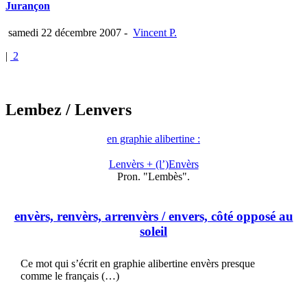
Jurançon
samedi 22 décembre 2007
-
Vincent P.
|
2
Lembez
/ Lenvers
en graphie alibertine :
Lenvèrs + (l’)Envèrs
Pron. "Lembès".
envèrs, renvèrs, arrenvèrs
/ envers, côté opposé au
soleil
Ce mot qui s’écrit en graphie alibertine envèrs presque
comme le français (…)