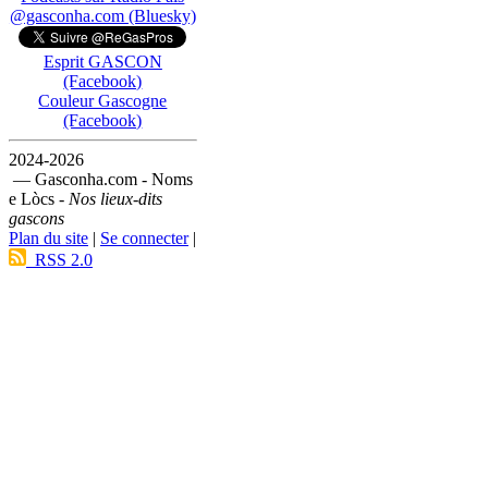
@gasconha.com (Bluesky)
Esprit GASCON
(Facebook)
Couleur Gascogne
(Facebook)
2024-2026
— Gasconha.com - Noms
e Lòcs -
Nos lieux-dits
gascons
Plan du site
|
Se connecter
|
RSS 2.0