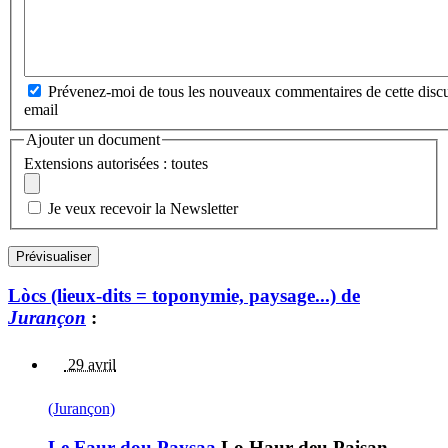
Prévenez-moi de tous les nouveaux commentaires de cette discu
email
Ajouter un document
Extensions autorisées : toutes
Je veux recevoir la Newsletter
Lòcs (lieux-dits = toponymie, paysage...) de
Jurançon
:
29 avril
(Jurançon)
Le Faur dou Paysaa
Lo Haur deu Paisan