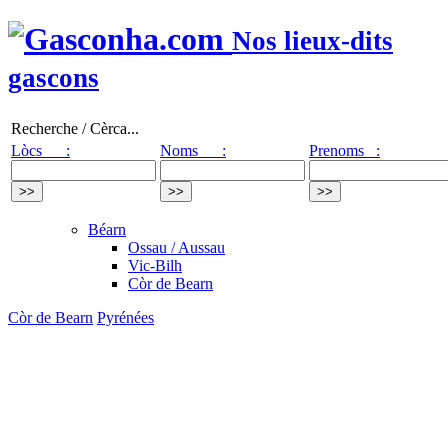
Nos lieux-dits
gascons
Recherche / Cèrca...
Lòcs :
Noms :
Prenoms :
Béarn
Ossau / Aussau
Vic-Bilh
Còr de Bearn
Còr de Bearn
Pyrénées