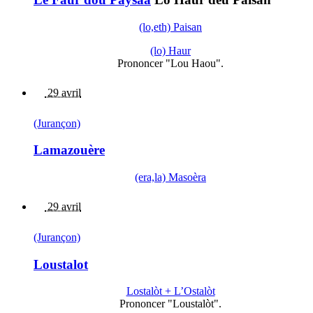
(lo,eth) Paisan
(lo) Haur
Prononcer "Lou Haou".
29 avril
(Jurançon)
Lamazouère
(era,la) Masoèra
29 avril
(Jurançon)
Loustalot
Lostalòt + L’Ostalòt
Prononcer "Loustalòt".