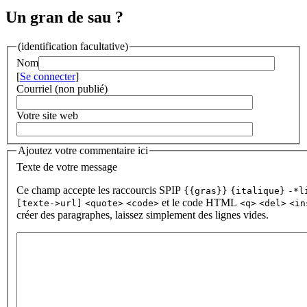
Un gran de sau ?
(identification facultative)
Nom
[
Se connecter
]
Courriel (non publié)
Votre site web
Ajoutez votre commentaire ici
Texte de votre message
Ce champ accepte les raccourcis SPIP
{{gras}}
{italique}
-*l
et le code HTML
[texte->url]
<quote>
<code>
<q>
<del>
<in
créer des paragraphes, laissez simplement des lignes vides.