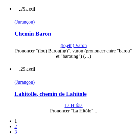
29 avril
(Jurançon)
Chemin Baron
(lo,eth) Varon
Prononcer "(lou) Barou(ng)". varon (prononcer entre "barou"
et "baroung") (…)
29 avril
(Jurançon)
Lahitolle, chemin de Lahitole
La Hitòla
Prononcer "La Hitòlo"...
1
2
3